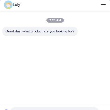
Δοκιμή αισθητήρα υπερήχων πάχους
Το TM281DL λειτουργεί βίντεο,
Lufy
Tmteck DA501EN σε GE DM5E
συμπεριλαμβανομένου του σάρωσης
A&B
Ultrasonic Thicknes Gauge
Ultrasonic Thicknes Gauge
June 05, 2020
June 19, 2020
2:26 AM
Good day, what product are you looking for?
01:28
03:24
Βίντεο βαθμονόμησης και λειτουργίας
TM281DL ΥΠΕΡΗΧΗΤΙΚΟ
του TM210plus
ΠΑΧΥΜΕΤΡΟ A&B scan βίντεο
Ultrasonic Thicknes Gauge
Ultrasonic Thicknes Gauge
June 22, 2020
May 15, 2020
00:21
00:39
Ο υπέρηχος TMTeck D799 λειτουργεί
τρόπος βαθμονόμησης του
με το όργανο Olympus
υπερηχητικού παχύμετρου TM210B