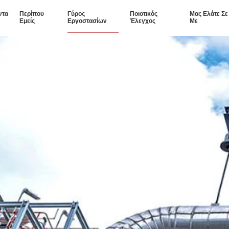
ντα
Περίπου
Γύρος
Ποιοτικός
Μας Ελάτε Σ
Εμείς
Εργοστασίων
Έλεγχος
Με