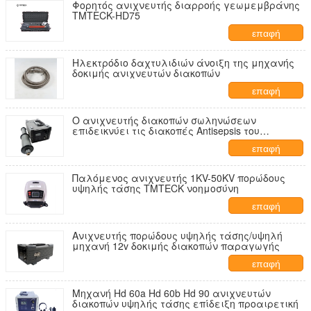
Φορητός ανιχνευτής διαρροής γεωμεμβράνης
TMTECK-HD75
επαφή
Ηλεκτρόδιο δαχτυλιδιών άνοιξη της μηχανής
δοκιμής ανιχνευτών διακοπών
επαφή
Ο ανιχνευτής διακοπών σωληνώσεων
επιδεικνύει τις διακοπές Antisepsis του
επιστρώματος στον ψηφιακό σωλήνα δύο
επαφή
Παλόμενος ανιχνευτής 1KV-50KV πορώδους
υψηλής τάσης TMTECK νοημοσύνη
επαφή
Ανιχνευτής πορώδους υψηλής τάσης/υψηλή
μηχανή 12v δοκιμής διακοπών παραγωγής
επαφή
Μηχανή Hd 60a Hd 60b Hd 90 ανιχνευτών
διακοπών υψηλής τάσης επίδειξη προαιρετική