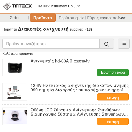
TMTeck Instrument Co., Ltd
Σπίτι
Προϊόντα
Περίπου εμείς
Γύρος εργοστασίων
>>
Διακοπές ανιχνευτή
Ποιότητα
supplier.
(13)
Καλύτερα προϊόντα
Ανιχνευτής hd-60A διακοπών
Ερώτηση τώρα
12.6V Ηλεκτρικός ανιχνευτής διακοπών μνήμης
999 σημεία διαρροής που παρέχουν υπηρεσίες
ανίχνευσης διαρροών
επαφή
Οθόνη LCD Σύστημα Ανίχνευσης Σπινθήρων
Βιομηχανικό Σύστημα Ανίχνευσης Σπινθήρων
Ανιχνευτής Ελαττωμάτων
επαφή