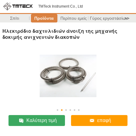
TMTeck Instrument Co., Ltd
Σπίτι
Προϊόντα
Περίπου εμείς
Γύρος εργοστασίων
>>
Ηλεκτρόδιο δαχτυλιδιών άνοιξη της μηχανής
δοκιμής ανιχνευτών διακοπών
Καλύτερη τιμή
επαφή