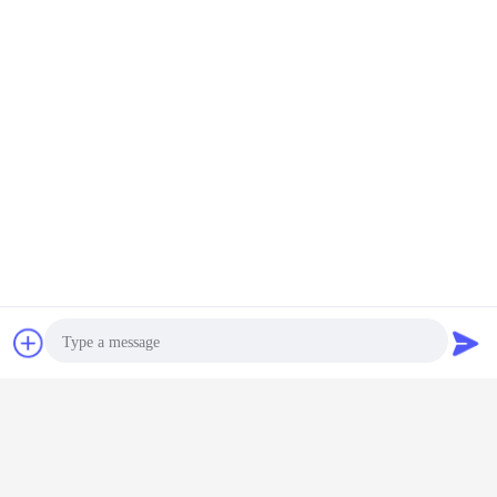
μηχανή δοκιμής διακοπών
Ετικέττες:
,
elcometer ελεγκτών διακοπών
,
Εξοπλισμός δοκιμής διακοπών
συζήτηση
Ζητήστε ένα
Αποκτήστε την καλύτερη τιμή για
απόσπασμα
Ηλεκτρόδιο δαχτυλιδιών άνοιξη
Photo
της μηχανής δοκιμής ανιχνευτών