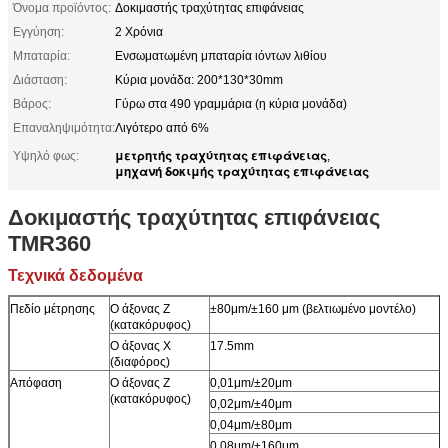
Όνομα προϊόντος:
Δοκιμαστής τραχύτητας επιφάνειας
Εγγύηση:
2 Χρόνια
Μπαταρία:
Ενσωματωμένη μπαταρία ιόντων λιθίου
Διάσταση:
Κύρια μονάδα: 200*130*30mm
Βάρος:
Γύρω στα 490 γραμμάρια (η κύρια μονάδα)
Επαναληψιμότητα:
Λιγότερο από 6%
μετρητής τραχύτητας επιφάνειας
Υψηλό φως:
,
μηχανή δοκιμής τραχύτητας επιφάνειας
Δοκιμαστής τραχύτητας επιφάνειας
TMR360
Τεχνικά δεδομένα
Πεδίο μέτρησης
Ο άξονας Z
±80μm/±160 μm (βελτιωμένο μοντέλο)
(κατακόρυφος)
Ο άξονας Χ
17.5mm
(διαφόρος)
Απόφαση
Ο άξονας Z
0,01μm/±20μm
(κατακόρυφος)
0,02μm/±40μm
0,04μm/±80μm
0,08μm/±160μm