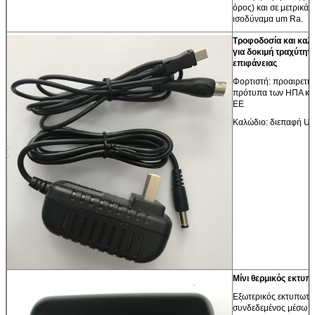
όρος) και σε μετρικά
ισοδύναμα um Ra.
Τροφοδοσία και καλ
για δοκιμή τραχύτητ
επιφάνειας
Φορτιστή: προαιρετικ
πρότυπα των ΗΠΑ και
ΕΕ
Καλώδιο: διεπαφή U
Μίνι θερμικός εκτυπ
Εξωτερικός εκτυπωτή
συνδεδεμένος μέσω 