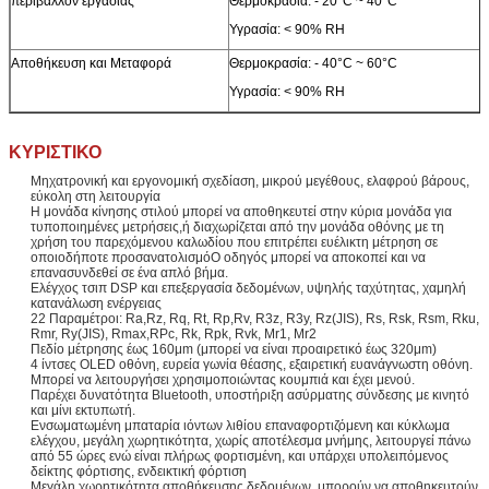
περιβάλλον εργασίας
Θερμοκρασία: - 20°C ~ 40°C
Υγρασία: < 90% RH
Αποθήκευση και Μεταφορά
Θερμοκρασία: - 40°C ~ 60°C
Υγρασία: < 90% RH
ΚΥΡΙΣΤΙΚΟ
Μηχατρονική και εργονομική σχεδίαση, μικρού μεγέθους, ελαφρού βάρους,
εύκολη στη λειτουργία
Η μονάδα κίνησης στιλού μπορεί να αποθηκευτεί στην κύρια μονάδα για
τυποποιημένες μετρήσεις,ή διαχωρίζεται από την μονάδα οθόνης με τη
χρήση του παρεχόμενου καλωδίου που επιτρέπει ευέλικτη μέτρηση σε
οποιοδήποτε προσανατολισμόΟ οδηγός μπορεί να αποκοπεί και να
επανασυνδεθεί σε ένα απλό βήμα.
Ελέγχος τσιπ DSP και επεξεργασία δεδομένων, υψηλής ταχύτητας, χαμηλή
κατανάλωση ενέργειας
22 Παραμέτροι: Ra,Rz, Rq, Rt, Rp,Rv, R3z, R3y, Rz(JIS), Rs, Rsk, Rsm, Rku,
Rmr, Ry(JIS), Rmax,RPc, Rk, Rpk, Rvk, Mr1, Mr2
Πεδίο μέτρησης έως 160μm (μπορεί να είναι προαιρετικό έως 320μm)
4 ίντσες OLED οθόνη, ευρεία γωνία θέασης, εξαιρετική ευανάγνωστη οθόνη.
Μπορεί να λειτουργήσει χρησιμοποιώντας κουμπιά και έχει μενού.
Παρέχει δυνατότητα Bluetooth, υποστήριξη ασύρματης σύνδεσης με κινητό
και μίνι εκτυπωτή.
Ενσωματωμένη μπαταρία ιόντων λιθίου επαναφορτιζόμενη και κύκλωμα
ελέγχου, μεγάλη χωρητικότητα, χωρίς αποτέλεσμα μνήμης, λειτουργεί πάνω
από 55 ώρες ενώ είναι πλήρως φορτισμένη, και υπάρχει υπολειπόμενος
δείκτης φόρτισης, ενδεικτική φόρτιση
Μεγάλη χωρητικότητα αποθήκευσης δεδομένων, μπορούν να αποθηκευτούν