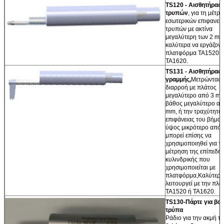
TS120 - Αισθητήρας
τρυπών
, για τη μέτρ
εσωτερικών επιφανει
τρυπών με ακτίνα
μεγαλύτερη των 2 mm,
καλύτερα να εργάζοντ
πλατφόρμα TA1520 ή
TA1620.
TS131 - Αισθητήρας 
γραμμής,
Μετρώντας 
διαρροή με πλάτος
μεγαλύτερο από 3 mm
βάθος μεγαλύτερο απ
mm, ή την τραχύτητα 
επιφάνειας του βήματ
ύψος μικρότερο από
μπορεί επίσης να
Αφήστε ένα μήνυμα
χρησιμοποιηθεί για τ
μέτρηση της επίπεδη
We bellen je snel terug!
κυλινδρικής που
χρησιμοποιείται με
πλατφόρμα,Καλύτερα
λειτουργεί με την πλ
TA1520 ή TA1620.
TS130-
Πάρτε για βαθ
τρύπα
Ράδιο για την ακμή τ