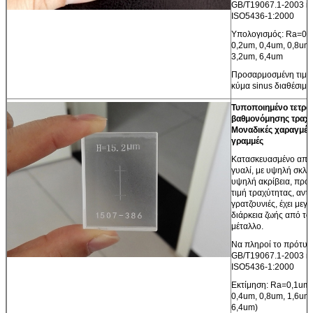
GB/T19067.1-2003 κα
ISO5436-1:2000
Υπολογισμός: Ra=0,
0,2um, 0,4um, 0,8um,
3,2um, 6,4um
Προσαρμοσμένη τιμή 
κύμα sinus διαθέσιμα
Τυποποιημένο τετρ
βαθμονόμησης τραχύ
Μοναδικές χαραγμέν
γραμμές
Κατασκευασμένο από
γυαλί, με υψηλή σκλη
υψηλή ακρίβεια, πρό
τιμή τραχύτητας, αντι
γρατζουνιές, έχει μεγ
διάρκεια ζωής από το
μέταλλο.
Να πληροί το πρότυ
GB/T19067.1-2003 κα
ISO5436-1:2000
Εκτίμηση: Ra=0,1um,
0,4um, 0,8um, 1,6um,
6,4um)