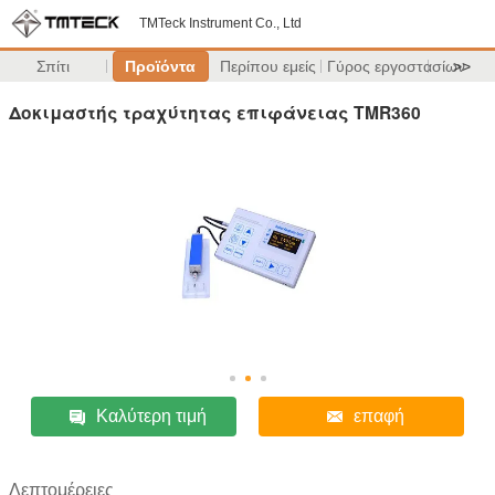
TMTeck Instrument Co., Ltd
Σπίτι
Προϊόντα
Περίπου εμείς
Γύρος εργοστασίων
>>
Δοκιμαστής τραχύτητας επιφάνειας TMR360
Καλύτερη τιμή
επαφή
Λεπτομέρειες