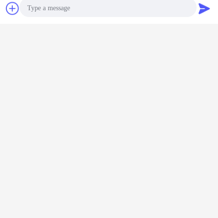
συζήτηση
Ζητήστε ένα
απόσπασμα
Photo
Video Call
Audio Call