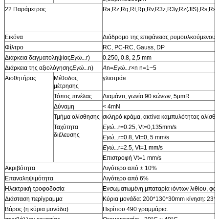
22 Παράμετρος
Ra,Rz,Rq,Rt,Rp,Rv,R3z,R3y,Rz(JIS),Rs,Rs
Εικόνα
Διάδρομο της επιφάνειας ρυμουλκούμενου,
Φίλτρο
RC, PC-RC, Gauss, DP
Διάρκεια δειγματοληψίας
Εγώ...
r)
0.250, 0.8, 2,5 mm
Διάρκεια της αξιολόγησης
Εγώ...
n)
Α
n=
Εγώ...
r×n n=1~5
Αισθητήρας
Μέθοδος
γλιστράει
μέτρησης
Τόπος πινέλας
Διαμάντι, γωνία 90 κώνων, 5μmR
Δύναμη
< 4mN
Τμήμα ολίσθησης
σκληρό κράμα, ακτίνα καμπυλότητας ολίσθ
Ταχύτητα
Εγώ...
r=0.25, Vt=0,135mm/s
διέλευσης
Εγώ...
r=0.8, Vt=0, 5 mm/s
Εγώ...
r=2.5, Vt=1 mm/s
Επιστροφή Vt=1 mm/s
Ακριβότητα
Λιγότερο από ± 10%
Επαναληψιμότητα
Λιγότερο από 6%
Ηλεκτρική τροφοδοσία
Ενσωματωμένη μπαταρία ιόντων λιθίου, φο
Διάσταση περίγραμμα
Κύρια μονάδα: 200*130*30mm κίνηση: 23
Βάρος (η κύρια μονάδα)
Περίπου 490 γραμμάρια.