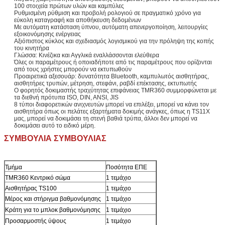
100 στοιχεία πρώτων υλών και καμπύλες
Ρυθμισμένη ρύθμιση και προβολή ρολογιού σε πραγματικό χρόνο για
εύκολη καταγραφή και αποθήκευση δεδομένων
Με αυτόματη κατάσταση ύπνου, αυτόματη απενεργοποίηση, λειτουργίες
εξοικονόμησης ενέργειας
Αξιόπιστος κύκλος και σχεδιασμός λογισμικού για την πρόληψη της κοπής
του κινητήρα
Γλώσσα: Κινέζικα και Αγγλικά εναλλάσσονται ελεύθερα
Όλες οι παραμέτρους ή οποιαδήποτε από τις παραμέτρους που ορίζονται
από τους χρήστες μπορούν να εκτυπωθούν
Προαιρετικά αξεσουάρ: δυνατότητα Bluetooth, καμπυλωτός αισθητήρας,
αισθητήρες τρυπών, μέτρηση, στεφάνι, ραβδί επέκτασης, εκτυπωτής
Ο φορητός δοκιμαστής τραχύτητας επιφάνειας TMR360 συμμορφώνεται με
τα διεθνή πρότυπα ISO, DIN, ANSI, JIS
8 τύποι διαφορετικών ανιχνευτών μπορεί να επιλέξει, μπορεί να κάνει τον
αισθητήρα όπως οι πελάτες εξαρτήματα δοκιμής ανάγκες, όπως η TS11X
μας, μπορεί να δοκιμάσει τη στενή βαθιά τρύπα, άλλοι δεν μπορεί να
δοκιμάσει αυτό το ειδικό μέρη.
ΣΥΜΒΟΥΛΙΑ ΣΥΜΒΟΥΛΙΑΣ
Τμήμα
Ποσότητα ΕΠΕ
TMR360 Κεντρικό σώμα
1 τεμάχιο
Αισθητήρας TS100
1 τεμάχιο
Μέρος και στήριγμα βαθμονόμησης
1 τεμάχιο
Κράτη για το μπλοκ βαθμονόμησης
1 τεμάχιο
Προσαρμοστής ύψους
1 τεμάχιο