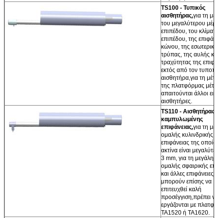
TS100 - Τυπικός
αισθητήρας,
για τη μέ
του μεγαλύτερου μέρ
επιπέδου, του κλίματ
επιπέδου, της επιφάν
κώνου, της εσωτερική
τρύπας, της αυλής κα
τραχύτητας της επιφά
εκτός από τον τυποπ
αισθητήρα,για τη μέτ
της πλατφόρμας μέτ
απαιτούνται άλλοι ειδ
αισθητήρες.
TS110 - Αισθητήρας
καμπυλωμένης
επιφάνειας,
για τη μέ
ομαλής κυλινδρικής
επιφάνειας της οποία
ακτίνα είναι μεγαλύτ
3 mm, για τη μεγάλη 
ομαλής σφαιρικής επ
και άλλες επιφάνειες
μπορούν επίσης να
επιτευχθεί καλή
προσέγγιση,πρέπει ν
εργάζονται με πλατφ
TA1520 ή TA1620.