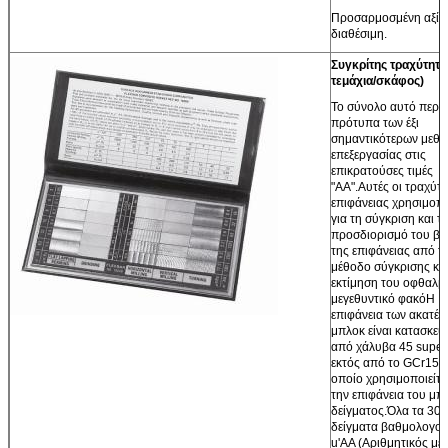
Προσαρμοσμένη αξία
διαθέσιμη.
Συγκρίτης τραχύτητα
τεμάχια/σκάφος)
Το σύνολο αυτό περιέ
πρότυπα των έξι
σημαντικότερων μεθ
επεξεργασίας στις
επικρατούσες τιμές
"AA".Αυτές οι τραχύτη
επιφάνειας χρησιμοπ
για τη σύγκριση και τ
προσδιορισμό του β
της επιφάνειας από τ
μέθοδο σύγκρισης και
εκτίμηση του οφθαλμ
μεγεθυντικό φακόΗ
επιφάνεια των ακατέ
μπλοκ είναι κατασκε
από χάλυβα 45 super
εκτός από το GCr15, 
οποίο χρησιμοποιείται
την επιφάνεια του μπ
δείγματος.Όλα τα 30
δείγματα βαθμολογού
u'AA (Αριθμητικός μέ