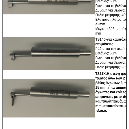
βελόνας: 5μm
Γωνία για τη βελόνα: 
Δύναμη για βελόνα: 
Πεδίο μέτρησης: 400
Ελάχιστο πλάτος τρύ
ø2mm
Μέγιστο βάθος τρύπα
mm
TS140-
για καμπύλες
επιφάνειες
Ράδιο για την ακμή τ
βελόνας: 5μm
Γωνία για τη βελόνα: 
υποβολή
Δύναμη για βελόνα: 
Πεδίο μέτρησης: 200
TS11X:Η στενή τρύπ
πλάτος άνω των 2 
βάθος άνω των 3 m
15 mm. ή τα τμήματα,
όγκωτες και κοίλες
επιφάνειες με ακτίνα
καμπυλότητας άνω τ
mm, απαιτούνται με 
πλάκα.