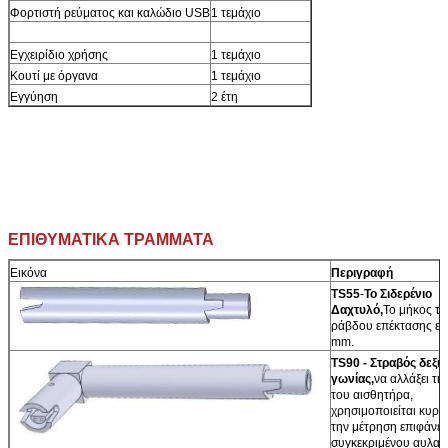
Φορτιστή ρεύματος και καλώδιο USB
1 τεμάχιο
Εγχειρίδιο χρήσης
1 τεμάχιο
Κουτί με όργανα
1 τεμάχιο
Εγγύηση
2 έτη
ΕΠΙΘΥΜΑΤΙΚΑ ΤΡΑΜΜΑΤΑ
Εικόνα
Περιγραφή
TS55
-
Το Σιδερένιο
Δαχτυλό,
Το μήκος τη
ράβδου επέκτασης είν
mm.
TS90 - Στραβός δεξιά
γωνίας,
να αλλάξει τη
του αισθητήρα,
χρησιμοποιείται κυρί
την μέτρηση επιφάνει
συγκεκριμένου αυλαί