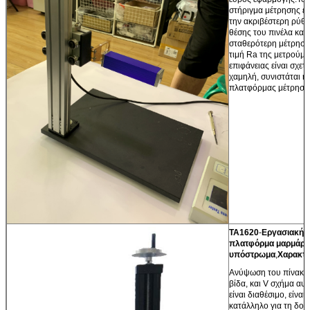
στήριγμα μέτρησης επ
την ακριβέστερη ρύθμ
θέσης του πινέλα και 
σταθερότερη μέτρησ
τιμή Ra της μετρούμε
επιφάνειας είναι σχετι
χαμηλή, συνιστάται η
πλατφόρμας μέτρηση
TA1620
-
Εργασιακή
πλατφόρμα μαρμάρι
υπόστρωμα
,
Χαρακτη
Ανύψωση του πίνακα
βίδα, και V σχήμα αυλ
είναι διαθέσιμο, είναι
κατάλληλο για τη δοκ