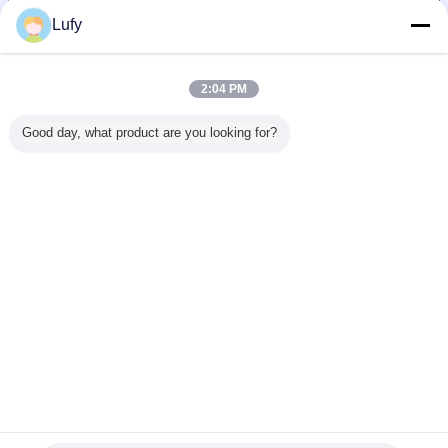
Συσκευή: 10 τεμάχια/
Lufy
σακούλα
2:04 PM
Good day, what product are you looking for?
Δοκιμαστικό Φωτό
Μπορείτε OEM για το μέτρο
18mm βαθιά αυλάκι όπως
παρακάτω: