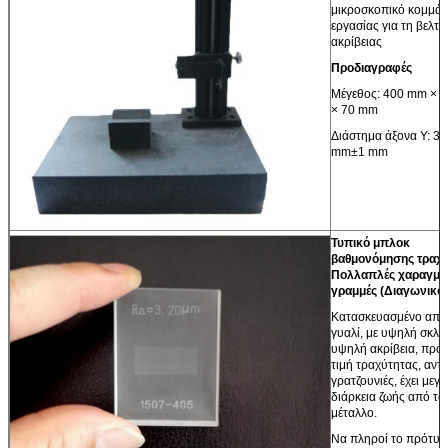
μικροσκοπικό κομμάτ
εργασίας για τη βελτί
ακρίβειας
Προδιαγραφές
Μέγεθος: 400 mm × 
× 70 mm
Διάστημα άξονα Y: 3
mm±1 mm
Τυπικό μπλοκ
βαθμονόμησης τραχύ
Πολλαπλές χαραγμέ
γραμμές (Διαγωνικό
Κατασκευασμένο από
γυαλί, με υψηλή σκλη
υψηλή ακρίβεια, πρό
τιμή τραχύτητας, αντι
γρατζουνιές, έχει μεγ
διάρκεια ζωής από το
μέταλλο.
Να πληροί το πρότυ