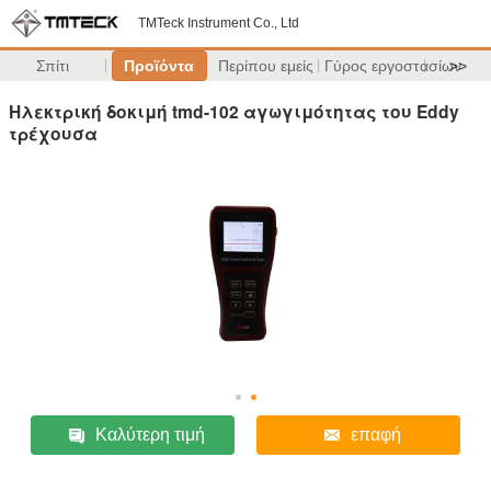
TMTeck Instrument Co., Ltd
Σπίτι
Προϊόντα
Περίπου εμείς
Γύρος εργοστασίων
>>
Ηλεκτρική δοκιμή tmd-102 αγωγιμότητας του Eddy
τρέχουσα
Καλύτερη τιμή
επαφή