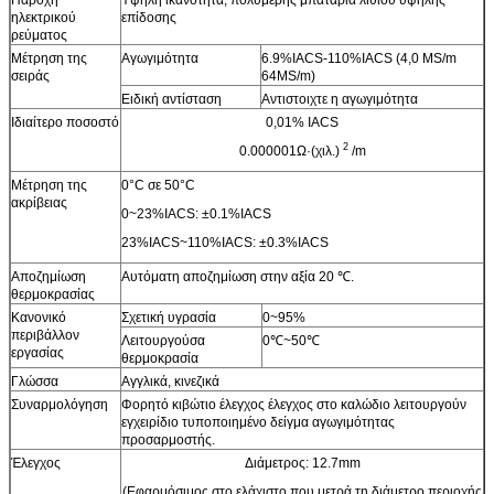
ηλεκτρικού
επίδοσης
ρεύματος
Μέτρηση της
Αγωγιμότητα
6.9%IACS-110%IACS (4,0 MS/m
σειράς
64MS/m)
Ειδική αντίσταση
Αντιστοιχτε η αγωγιμότητα
Ιδιαίτερο ποσοστό
0,01% IACS
2
0.000001Ω·(χιλ.)
/m
Μέτρηση της
0°C σε 50°C
ακρίβειας
0~23%IACS: ±0.1%IACS
23%IACS~110%IACS: ±0.3%IACS
Αποζημίωση
Αυτόματη αποζημίωση στην αξία 20 ℃.
θερμοκρασίας
Κανονικό
Σχετική υγρασία
0~95%
περιβάλλον
Λειτουργούσα
0℃~50℃
εργασίας
θερμοκρασία
Γλώσσα
Αγγλικά, κινεζικά
Συναρμολόγηση
Φορητό κιβώτιο έλεγχος έλεγχος στο καλώδιο λειτουργούν
εγχειρίδιο τυποποιημένο δείγμα αγωγιμότητας
προσαρμοστής.
Έλεγχος
Διάμετρος: 12.7mm
(Εφαρμόσιμος στο ελάχιστο που μετρά τη διάμετρο περιοχής