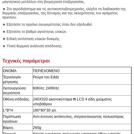
μαγνητικού μετάλλου στη βιομηχανία επεξεργασίας.
★ Στο αεροδιάστημα και τις αυτοκινητοβιομηχανίες, ελέγξτε τη διαδικασία της
θερμικής επεξεργασίας, της δύναμης και της σκληρότητας του κράματος
αργιλίου.
★ Εξετάστε το αργίλιο αγωγιμότητας όταν δεν οξειδωθεί.
★ Εξετάστε το βαθμό αγνότητας υλικών.
★ Ειδική αντίσταση υλικών δοκιμής.
★ Υλική θερμική ανάλυση απόδοσης.
Τεχνικές παράμετροι
ΟΝΟΜΑ
ΠΕΡΙΕΧΟΜΕΝΟ
Τεχνολογία
Ρεύμα του Eddy
μέτρησης
Λειτουργούσα
60KHz, 240KHz
συχνότητα
Οθόνη επίδειξης
240X320 εικονοκύτταρα tft-LCD 4 είδη χρώματος
υποβάθρου
L*B*H
180*80*30 χιλ.
Περίπτωση
Αντι-έντονος αντίκτυπος, στεγανοποιώντας πολυεστέρας
οργάνων
Βάρος
260g
Παροχή
Υψηλή ικανότητα, πολυμερής μπαταρία λίθιου υψηλής