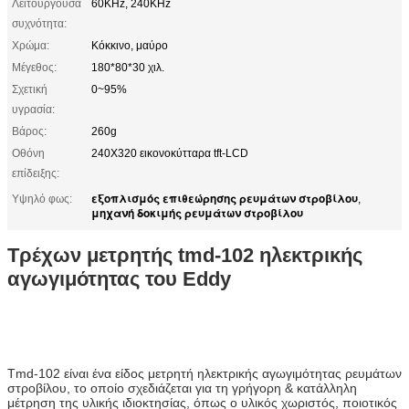
Λειτουργούσα
60KHz, 240KHz
συχνότητα:
Χρώμα:
Κόκκινο, μαύρο
Μέγεθος:
180*80*30 χιλ.
Σχετική
0~95%
υγρασία:
Βάρος:
260g
Οθόνη
240X320 εικονοκύτταρα tft-LCD
επίδειξης:
εξοπλισμός επιθεώρησης ρευμάτων στροβίλου
Υψηλό φως:
,
μηχανή δοκιμής ρευμάτων στροβίλου
Τρέχων μετρητής tmd-102 ηλεκτρικής
αγωγιμότητας του Eddy
Tmd-102 είναι ένα είδος μετρητή ηλεκτρικής αγωγιμότητας ρευμάτων
στροβίλου, το οποίο σχεδιάζεται για τη γρήγορη & κατάλληλη
μέτρηση της υλικής ιδιοκτησίας, όπως ο υλικός χωριστός, ποιοτικός