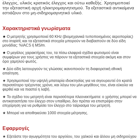
έλεγχος, υλικός κρατικός έλεγχος και ούτω καθεξής. Χρησιμοποιεί
την εξεταστική αρχή ηλεκτρομαγνητισμού. Τα εξεταστικά αντικείμενα
εστιάζουν στο μη-σιδηρομαγνητικό υλικό.
Χαρακτηριστικά γνωρίσματα
★
Ο μετρητής χρησιμοποιεί 60 KHz (βιομηχανικά τυποποιημένος αεροπορίας)
στο inspirit, και τα εξεταστικά στοιχεία μπορούν να διαβαστούν σε δύο είδη
μονάδας: %IACS ή MS/m.
★
Ο μεγάλος χαρακτήρας του, τα πίσω ελαφριά σχέδια φωτισμού είναι
συμφέρων για τους χρήστες να πάρουν τα εξεταστικά στοιχεία ακόμη και στον
όρο χαμηλού φωτός.
★ Δύο είδη λειτουργούν τις γλώσσες ικανοποιούν τη διαφορετική εθνική
απαίτηση.
★ Χρησιμοποιεί την υψηλή μπαταρία ιδιοκτησίας για να σιγουρευτεί ότι κρατά
περισσότερο τρέχοντας χρόνο, και λόγω του μίνι-μεγέθους του, είναι εύκολο να
φερθεί και να πιαστεί η λαβή.
★ Το σχέδιο του μετρητή είναι περισσότερα πλεονεκτήματα: ο χρήστης μπορεί να
αντικαταστήσει τον έλεγχο στον υπαίθριο, δεν πρέπει να επιστρέψει στην
επιχείρηση για να ρυθμίσει τον έλεγχο στο ταίριασμα του μετρητή.
★ Μπορεί να αποθηκεύσει 1000 στοιχεία μέτρησης.
Εφαρμογές
★ Εξετάστε την αγωγιμότητα του αργιλίου, του χαλκού και άλλου μη σιδηρούχου