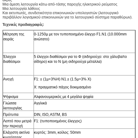
Μια άμεση λειτουργία κάτω από-τάσης παροχής ηλεκτρικού ρεύματος
Μια λειτουργία λάθους
Και εκτυπωτές, συνδετικότητα επικοινωνιών υπολογιστών (λειτουργικό
περιβάλλον λογισμικού επικοινωνιών για το λειτουργικό σύστημα παραθύρων).
Τεχνικές προδιαγραφές:
Μέτρηση της
0-1250µ με τον τυποποιημένο έλεγχο F1.N1 (10.000mm
σειράς
ανώτατο)
Έλεγχοι
5 έλεγχοι διαθέσιμοι για το Φ (σιδηρούχο: στο χάλυβα/το
διαθέσιμοι
σίδηρο) και το Ν (μη σιδηρούχα μέταλλα)
Ανοχή
F1: ± (1µ+3%H) N1.± (1.5µ+3% Χ)
Χ: πραγματικό πάχος δοκιμασμένο
Ψήφισμα
Αλφανουμερικός με 4 μεγάλα ψηφία
Γλώσσα
Αγγλικά
λειτουργίας
Πρότυπα
DIN, ISO, ASTM, BS
Λεπτό που μετρά
F1: (τυποποιημένος έλεγχος)
την περιοχή
Ελάχιστη ακτίνα
κυρτός: 3mm, κοίλος: 50mm
κυρτότητας