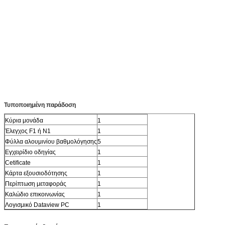
Τυποποιημένη παράδοση
Κύρια μονάδα
1
Έλεγχος F1 ή N1
1
Φύλλα αλουμινίου βαθμολόγησης
5
Εγχειρίδιο οδηγίας
1
Cetificate
1
Κάρτα εξουσιοδότησης
1
Περίπτωση μεταφοράς
1
Καλώδιο επικοινωνίας
1
Λογισμικό Dataview PC
1