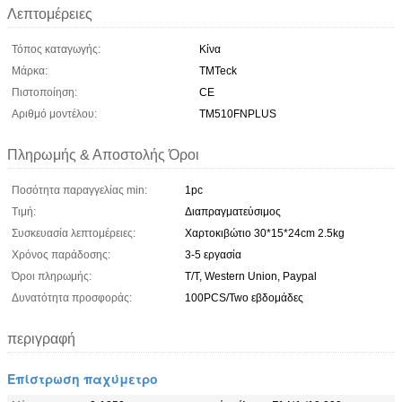
Λεπτομέρειες
Τόπος καταγωγής:
Κίνα
Μάρκα:
TMTeck
Πιστοποίηση:
CE
Αριθμό μοντέλου:
TM510FNPLUS
Πληρωμής & Αποστολής Όροι
Ποσότητα παραγγελίας min:
1pc
Τιμή:
Διαπραγματεύσιμος
Συσκευασία λεπτομέρειες:
Χαρτοκιβώτιο 30*15*24cm 2.5kg
Χρόνος παράδοσης:
3-5 εργασία
Όροι πληρωμής:
T/T, Western Union, Paypal
Δυνατότητα προσφοράς:
100PCS/Two εβδομάδες
περιγραφή
Επίστρωση παχύμετρο