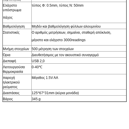
Ελάχιστο
τύπος Φ: 0.5mm, τύπος Ν: 50mm
υπόστρωμα
πάχος
Βαθμολόγηση
Μηδέν και βαθμολόγηση φύλλων αλουμινίου
Στατιστικές
Ο αριθμός μετρήσεων, σημαίνει, σταθερή απόκλιση,
μέγιστο και ελάχιστο 3000readings
Μνήμη στοιχείων
500 μέτρηση των στοιχείων
Όρια
Διευθετήσιμος με τον ακουστικό συναγερμό
Διεπαφή
USB 2,0
Λειτουργούσα
0-40℃
θερμοκρασία
παροχή
Μέγεθος 1.5V AA
ηλεκτρικού
ρεύματος
Διαστάσεις
125*67*31mm (κύρια μονάδα)
Βάρος
345.g