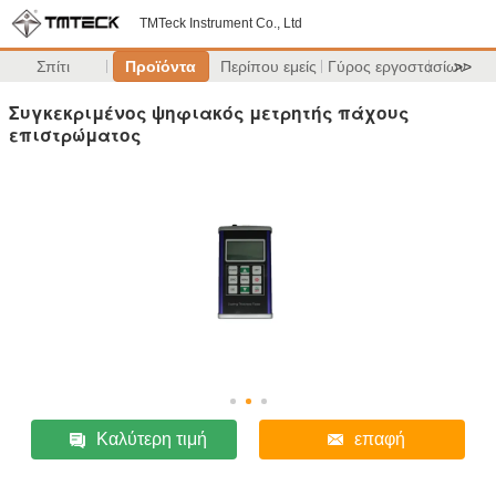
TMTeck Instrument Co., Ltd
Σπίτι
Προϊόντα
Περίπου εμείς
Γύρος εργοστασίων
>>
Συγκεκριμένος ψηφιακός μετρητής πάχους
επιστρώματος
Καλύτερη τιμή
επαφή