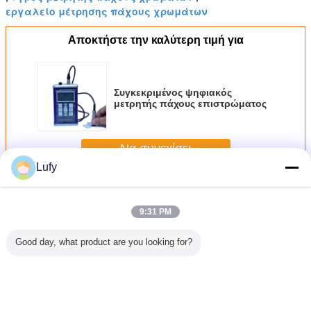
εργαλείο μέτρησης πάχους χρωμάτων
Αποκτήστε την καλύτερη τιμή για
Συγκεκριμένος ψηφιακός
μετρητής πάχους επιστρώματος
Να συνεχίσει
Lufy
Επίστρωση παχύμετρο
Περισσότεροι
9:31 PM
Good day, what product are you looking for?
ριμένος
Μαγνητικός
F1/90° Έλεγχος
TMTECK-370
Ψηφια
ακός
μετρητής πάχους
πάχους της
Γεμάτος μετρητής
μετρητής
ς πάχους
επιστρώματος
επικάλυψης για
ταινίας/σκουπί
επιστρώ
ώματος
μέτρηση πάχους
ταινίας 20-370μM
χρωμά
της επικάλυψης