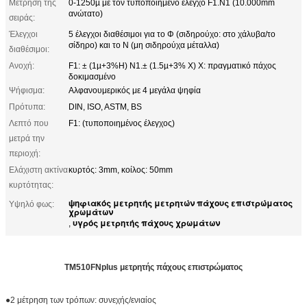
Μέτρηση της
0-1250µ με τον τυποποιημένο έλεγχο F1.N1 (10.000mm
ανώτατο)
σειράς:
Έλεγχοι
5 έλεγχοι διαθέσιμοι για το Φ (σιδηρούχο: στο χάλυβα/το
σίδηρο) και το Ν (μη σιδηρούχα μέταλλα)
διαθέσιμοι:
Ανοχή:
F1: ± (1µ+3%H) N1.± (1.5µ+3% Χ) Χ: πραγματικό πάχος
δοκιμασμένο
Ψήφισμα:
Αλφανουμερικός με 4 μεγάλα ψηφία
Πρότυπα:
DIN, ISO, ASTM, BS
Λεπτό που
F1: (τυποποιημένος έλεγχος)
μετρά την
περιοχή:
Ελάχιστη ακτίνα
κυρτός: 3mm, κοίλος: 50mm
κυρτότητας:
ψηφιακός μετρητής μετρητών πάχους επιστρώματος
Υψηλό φως:
χρωμάτων
υγρός μετρητής πάχους χρωμάτων
,
TM510FNplus μετρητής πάχους επιστρώματος
●2 μέτρηση των τρόπων: συνεχής/ενιαίος