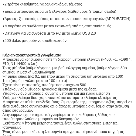
●2 τρόποι κλεισίματος: χειρωνακτικός/αυτόματος
●Ευρεία μετρώντας σειρά με 5 ελέγχους διαθέσιμους (επόμενη σελίδα)
●Άμεσος εξεταστικός τρόπος στατιστικών τρόπου και φραγμών (APPL/BATCH)
●Μπορέστε να συνδέσετε με τον εκτυπωτή από τις στατιστικές τιμές
●Dataview για να συνδέσει με το PC με το λιμένα USB 2,0
●500 datas μπορούν να αποθηκευτούν
Κύρια χαρακτηριστικά γνωρίσματα
Μπορέστε να χρησιμοποιήσετε τη διάφορη μέτρηση ελέγχων (F400, F1, F1/90 °,
F10, N1, N400, κ.λπ.)
Τρεις μέθοδοι βαθμολόγησης: μια βαθμολόγηση σημείου, βαθμολόγηση δύο
σημείου, η βασική βαθμολόγηση
Ψήφισμα επίδειξης: 0,1 um (που μετρά τη σειρά του um λιγότερο από 100)
1μ μ (σειρά μεγαλύτερη από 100 το u μ)
Έχετε πέντε στατιστικές, αποθήκευση στοιχείων 500
Υπάρχουν δύο μέθοδοι εργασίας: άμεσα μέσα της ομάδας
Υπάρχουν δύο μετρήσεις: συνεχής μέτρηση και μια ενιαία μέτρηση
Υπάρχει κλείσιμο δύο: χειρωνακτικό και αυτόματο κλείσιμο κλεισίματος
Μπορέστε να τεθείτε συνδεδεμένος: Ο μετρητής της μετρημένης αξίας μπορεί να
είναι αυτόματος συναγερμός και διάφορες μετρήσεις διαθέσιμοι στην ανάλυση
αξίας ιστογράμμων
Διαγραμμένα χαρακτηριστικά γνωρίσματα: το ακαθάριστες λάθος και οι
τοποθετήσεις λάθους μπορούν να διαγραφούν
Εκτύπωση: Μέτρηση μέτρησης τυπωμένων υλών, στατιστικές, μετρητές,
ιστόγραμμο
Ένας τόνος μουσικής στη λειτουργία πραγματοποίησε ανά πάσα στιγμή τις
άκρες