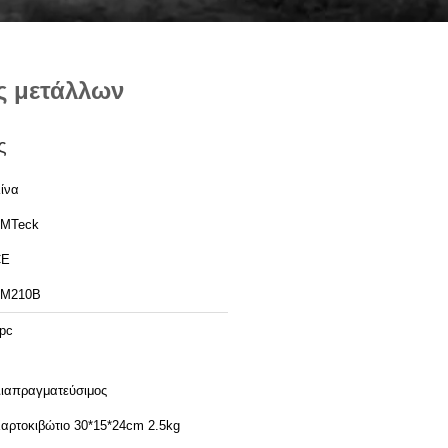
ς μετάλλων
ς
ίνα
MTeck
CE
TM210B
pc
ιαπραγματεύσιμος
αρτοκιβώτιο 30*15*24cm 2.5kg