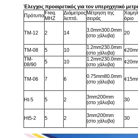
Έλεγχος προαιρετικός για τον υπερηχητικό μετ
Freq.
Διάμετρος
Μέτρηση της
Χαμηλ
Πρότυπο
MHZ
λεπτό.
σειράς
όριο
3.0mm300.0mm
TM-12
2
14
20
(στο χάλυβα)
1.2mm230.0mm
TM-08
5
10
¢20m
(στο χάλυβα)
TM-
1.2mm230.0mm
5
10
¢20m
08/90
(στο χάλυβα)
0.75mm80.0mm
TM-06
7
6
¢15m
(στο χάλυβα)
3mm200mm
Ht-5
5
2
30
(στο χάλυβα)
3mm200mm
Ht5-2
5
2
30
(στο χάλυβα)