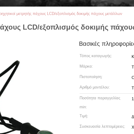
ρηχητικοί μετρητής πάχους LCD/εξοπλισμός δοκιμής πάχους μετάλλων
πάχους LCD/εξοπλισμός δοκιμής πάχου
Βασικές πληροφορίε
Τόπος καταγωγής:
Κ
Μάρκα:
T
Πιστοποίηση:
Αριθμό μοντέλου:
Ποσότητα παραγγελίας
1
min:
Τιμή:
Δ
Συσκευασία λεπτομέρειες:
Χ