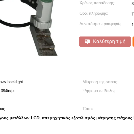
Χρόνος παράδοσης:
3
Όροι πληρωμής:
T
Δυνατότητα προσφοράς:
1
Καλύτερη τιμή
ων backlight.
Μέτρηση της σειράς:
394in/µs
Ψήφισμα επίδειξης:
ους
Τύπος:
χους μετάλλων LCD
υπερηχητικός εξοπλισμός μέτρησης πάχους
,