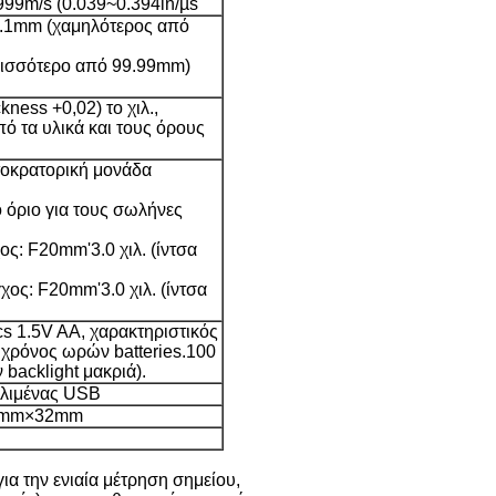
99m/s (0.039~0.394in/µs
.1mm (χαμηλότερος από
ισσότερο από 99.99mm)
kness +0,02) το χιλ.,
πό τα υλικά και τους όρους
τοκρατορική μονάδα
 όριο για τους σωλήνες
ς: F20mm'3.0 χιλ. (ίντσα
ος: F20mm'3.0 χιλ. (ίντσα
s 1.5V AA, χαρακτηριστικός
 χρόνος ωρών batteries.100
backlight μακριά).
 λιμένας USB
4mm×32mm
α την ενιαία μέτρηση σημείου,