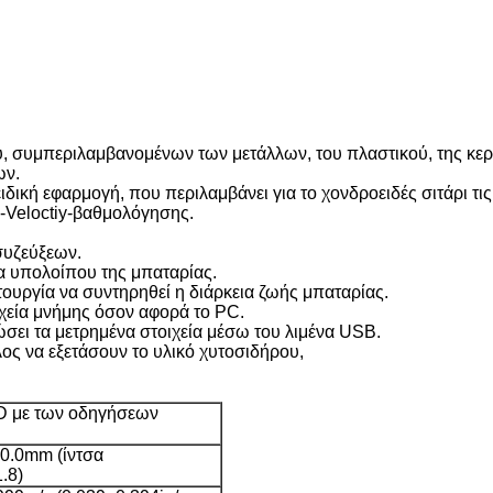
ού, συμπεριλαμβανομένων των μετάλλων, του πλαστικού, της κερ
ων.
ειδική εφαρμογή, που περιλαμβάνει για το χονδροειδές σιτάρι τ
ς-Veloctiy-βαθμολόγησης.
συζεύξεων.
α υπολοίπου της μπαταρίας.
τουργία να συντηρηθεί η διάρκεια ζωής μπαταρίας.
οιχεία μνήμης όσον αφορά το PC.
ώσει τα μετρημένα στοιχεία μέσω του λιμένα USB.
λος να εξετάσουν το υλικό χυτοσιδήρου,
D με των οδηγήσεων
0.0mm (ίντσα
.8)