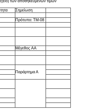
 αρχείο) των αποθηκευμένων τιμών
τητα
Σημείωση
Πρότυπο: TM-08
Μέγεθος AA
Παράρτημα Α