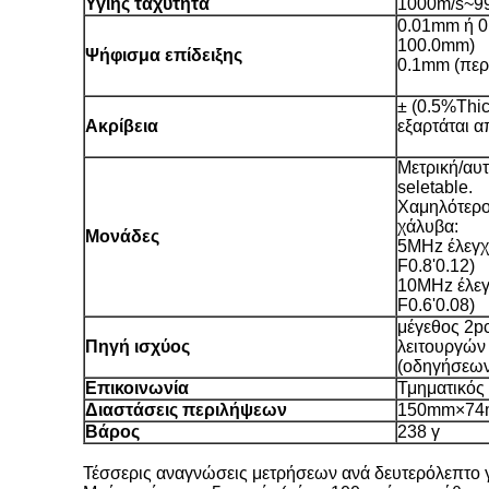
Υγιής ταχύτητα
1000m/s~99
0.01mm ή 0
100.0mm)
Ψήφισμα επίδειξης
0.1mm (περ
± (0.5%Thic
Ακρίβεια
εξαρτάται α
Μετρική/αυ
seletable.
Χαμηλότερο
χάλυβα:
Μονάδες
5MHz έλεγχο
F0.8'0.12)
10MHz έλεγχ
F0.6'0.08)
μέγεθος 2pc
Πηγή ισχύος
λειτουργών
(οδηγήσεων 
Επικοινωνία
Τμηματικός
Διαστάσεις περιλήψεων
150mm×7
Βάρος
238 γ
Τέσσερις αναγνώσεις μετρήσεων ανά δευτερόλεπτο γι