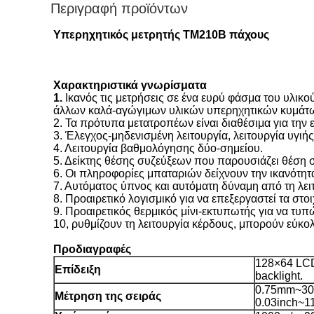
Περιγραφή προϊόντων
Υπερηχητικός μετρητής TM210B πάχους
Χαρακτηριστικά γνωρίσματα
1.
Ικανός τις μετρήσεις σε ένα ευρύ φάσμα του υλικ
άλλων καλά-αγώγιμων υλικών υπερηχητικών κυμάτ
2. Τα πρότυπα μετατροπέων είναι διαθέσιμα για την 
3. Έλεγχος-μηδενισμένη λειτουργία, λειτουργία υγιή
4. Λειτουργία βαθμολόγησης δύο-σημείου.
5. Δείκτης θέσης συζεύξεων που παρουσιάζει θέση 
6. Οι πληροφορίες μπαταριών δείχνουν την ικανότητ
7. Αυτόματος ύπνος και αυτόματη δύναμη από τη λει
8. Προαιρετικό λογισμικό για να επεξεργαστεί τα στ
9. Προαιρετικός θερμικός μίνι-εκτυπωτής για να τυπ
10, ρυθμίζουν τη λειτουργία κέρδους, μπορούν εύκο
Προδιαγραφές
128×64 LC
Επίδειξη
backlight.
0.75mm~30
Μέτρηση της σειράς
0.03inch~11