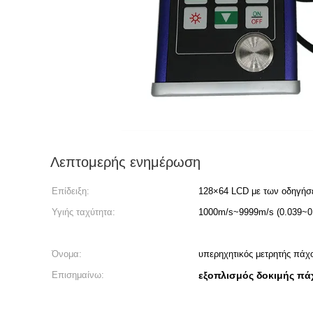
Λεπτομερής ενημέρωση
Επίδειξη:
128×64 LCD με των οδηγήσε
Υγιής ταχύτητα:
1000m/s~9999m/s (0.039~0.
Όνομα:
υπερηχητικός μετρητής πάχ
Επισημαίνω:
εξοπλισμός δοκιμής πά