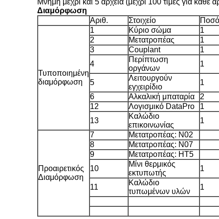
Μνήμη μέχρι και 5 αρχεία (μέχρι 100 τιμές για κάθε
Διαμόρφωση
Αριθ.
Στοιχείο
Ποσό
1
Κύριο σώμα
1
2
Μετατροπέας
1
3
Couplant
1
Περίπτωση
4
1
οργάνων
Τυποποιημένη
Λειτουργούν
διαμόρφωση
5
1
εγχειρίδιο
6
Αλκαλική μπαταρία
2
12
Λογισμικό DataPro
1
Καλώδιο
13
1
επικοινωνίας
7
Μετατροπέας: N02
8
Μετατροπέας: N07
9
Μετατροπέας: HT5
Μίνι θερμικός
Προαιρετικός
10
1
εκτυπωτής
Διαμόρφωση
Καλώδιο
11
1
τυπωμένων υλών