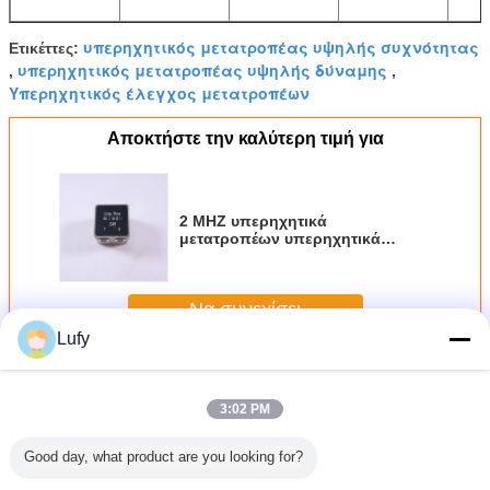
υπερηχητικός μετατροπέας υψηλής συχνότητας
Ετικέττες:
υπερηχητικός μετατροπέας υψηλής δύναμης
,
,
Υπερηχητικός έλεγχος μετατροπέων
Αποκτήστε την καλύτερη τιμή για
2 MHZ υπερηχητικά
μετατροπέων υπερηχητικά
διαμήκη κύματα ερπυσμού
γωνίας ελέγχων υψηλά
Να συνεχίσει
Lufy
Υπερηχητικού μετατροπέα
Περισσότεροι
3:02 PM
Good day, what product are you looking for?
 τοπ
ABCT Angle Bean
Φάσιμη ανίχνευση
Η γραμμή
Διπλ