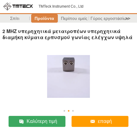
TMTeck Instrument Co., Ltd
Σπίτι
Προϊόντα
Περίπου εμείς
Γύρος εργοστασίων
>>
2 MHZ υπερηχητικά μετατροπέων υπερηχητικά
διαμήκη κύματα ερπυσμού γωνίας ελέγχων υψηλά
Καλύτερη τιμή
επαφή