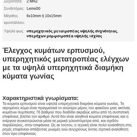
Συχνότητα:
2 MHZ
Συνδετήρας:
Lemo00
Μέγεθος
6x10mm ή 10x15mm
κρυστάλλου:
υπερηχητικός μετατροπέας υψηλής συχνότητας
Υψηλό φως:
,
υπερήχων μορφοτροπέα υψηλής ισχύος
Έλεγχος κυμάτων ερπυσμού,
υπερηχητικός μετατροπέας ελέγχων
με τα υψηλά υπερηχητικά διαμήκη
κύματα γωνίας
Χαρακτηριστικά γνωρίσματα:
Τα κύματα ερπυσμού είναι υψηλά υπερηχητικά διαμήκη κύματα γωνίας. Το
σερνμένος κύμα είναι πραγματικά το ανώτερο μέρος του φακέλου μιας ακτίνας
κυμάτων συμπίεσης 76 βαθμού που διαδίδει ακριβώς κάτω από τη συστατική
επιφάνεια, βλέπει τον αριθμό. Αυτά δεν είναι αληθινά κύματα επιφάνειας και η
ενέργεια συγκεντρώνεται μέσα σε μερικά χιλιοστόμετρα από, και σχεδόν
παράλληλος, στην επιφάνεια. Ως εκ τούτου, η τεχνική είναι πολύ ευαίσθητη στις
ρηχές επιφάνεια-σπάζοντας ρωγμές ενώ συγχρόνως όντας σχετικά αναίσθητη
στον όρο επιφάνειας