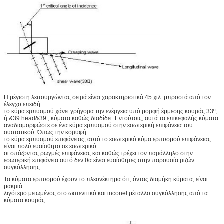
Η μέγιστη λειτουργώντας σειρά είναι χαρακτηριστικά 45 χιλ. μπροστά από τον
έλεγχο επειδή
το κύμα ερπυσμού χάνει γρήγορα την ενέργεια υπό μορφή έμμεσης κουράς 33º,
ή &39 head&39 , κύματα καθώς διαδίδει. Εντούτοις, αυτά τα επικεφαλής κύματα
αναδιαμορφώστε σε ένα κύμα ερπυσμού στην εσωτερική επιφάνεια του
συστατικού. Όπως την κορυφή
το κύμα ερπυσμού επιφάνειας, αυτό το εσωτερικό κύμα ερπυσμού επιφάνειας
είναι πολύ ευαίσθητο σε εσωτερικό
οι σπάζοντας ρωγμές επιφάνειας και καθώς τρέχει τον παράλληλο στην
εσωτερική επιφάνεια αυτό δεν θα είναι ευαίσθητες στην παρουσία ριζών
συγκόλλησης.
Τα κύματα ερπυσμού έχουν το πλεονέκτημα ότι, όντας διαμήκη κύματα, είναι
μακριά
λιγότερο μειωμένος στο ωστενιτικό και inconel μέταλλο συγκόλλησης από τα
κύματα κουράς.