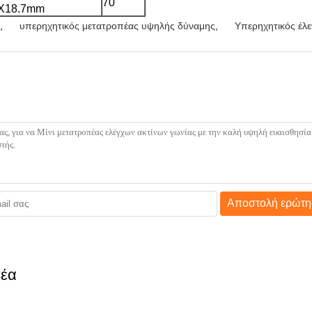
70
7X18.7mm
,
υπερηχητικός μετατροπέας υψηλής δύναμης
,
Υπερηχητικός έλ
Αποστολή ερώτη
πέα