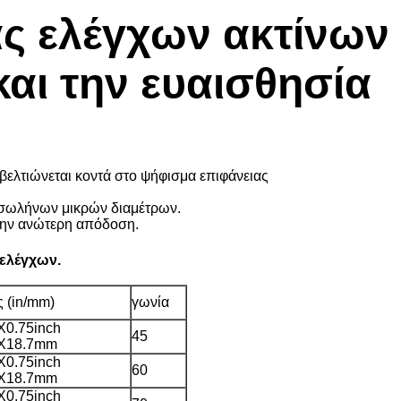
ς ελέγχων ακτίνων 
αι την ευαισθησία
ελτιώνεται κοντά στο ψήφισμα επιφάνειας
ις σωλήνων μικρών διαμέτρων.
 την ανώτερη απόδοση.
ελέγχων.
ς (in/mm)
γωνία
X0.75inch
45
7X18.7mm
X0.75inch
60
7X18.7mm
X0.75inch