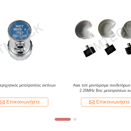
μή ανίχνευσης συστοιχίας που
PT-08 Μετατροπέας ανίχνευση
σκευάστηκε από τον Tmteck
υπερηχητικό μετρητή πάχους (5
Επικοινωνήστε
Επικοινωνήστε