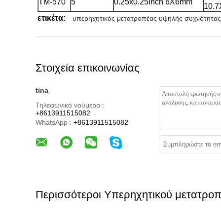
TM-570
5
0.25x0.25inch 6X6mm
10.
ετικέτα:
υπερηχητικός μετατροπέας υψηλής συχνότητας
Στοιχεία επικοινωνίας
tina
Τηλεφωνικό νούμερο :
+8613911515082
WhatsApp :
+8613911515082
Περισσότεροι Υπερηχητικού μετατρο