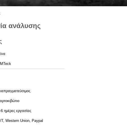
ς
σία ανάλυσης
ς
ίνα
MTeck
ιαπραγματεύσιμος
αρτοκιβώτιο
-6 ημέρες εργασίας
/T, Western Union, Paypal