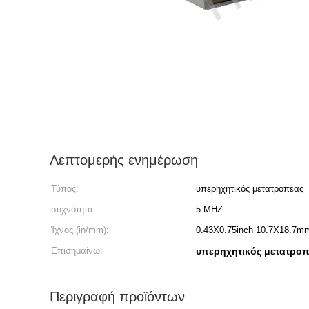
Λεπτομερής ενημέρωση
Τύπος:
υπερηχητικός μετατροπέας
συχνότητα:
5 MHZ
Ίχνος (in/mm):
0.43X0.75inch 10.7X18.7m
Επισημαίνω:
υπερηχητικός μετατροπ
Περιγραφή προϊόντων