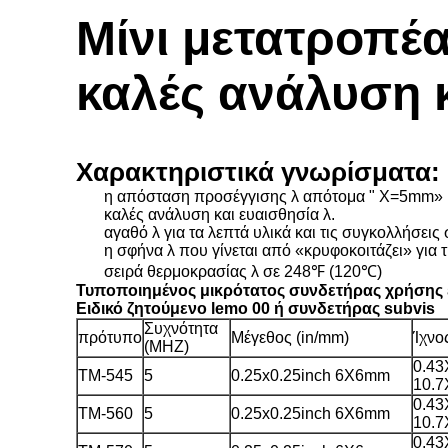
Μίνι μετατροπέα
καλές ανάλυση κ
Χαρακτηριστικά γνωρίσματα:
η απόσταση προσέγγισης λ απότομα " X=5mm» β
καλές ανάλυση και ευαισθησία λ.
αγαθό λ για τα λεπτά υλικά και τις συγκολλήσε
η σφήνα λ που γίνεται από «κρυφοκοιτάζει» για
σειρά θερμοκρασίας λ σε 248℉ (120℃)
Τυποποιημένος μικρότατος συνδετήρας χρήσης 
Ειδικό ζητούμενο lemo 00 ή συνδετήρας subvis
Συχνότητα
πρότυπο
Μέγεθος (in/mm)
Ίχνο
(MHZ)
0.43
TM-545
5
0.25x0.25inch 6X6mm
10.
0.43
TM-560
5
0.25x0.25inch 6X6mm
10.
0.43