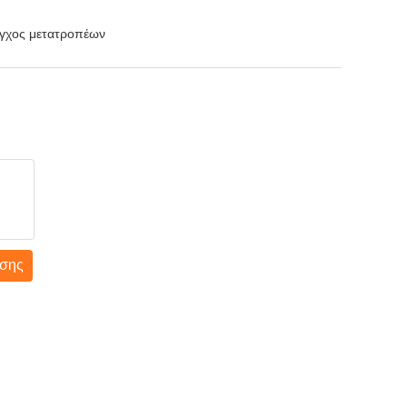
εγχος μετατροπέων
σης