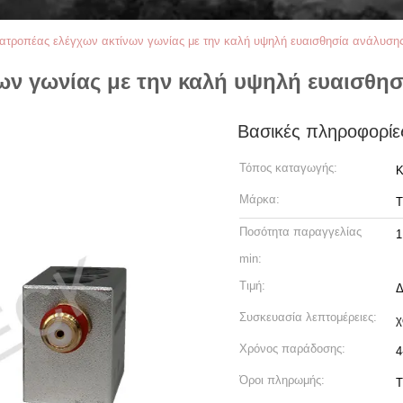
τατροπέας ελέγχων ακτίνων γωνίας με την καλή υψηλή ευαισθησία ανάλυση
νων γωνίας με την καλή υψηλή ευαισθη
Βασικές πληροφορίε
Τόπος καταγωγής:
Κ
Μάρκα:
T
Ποσότητα παραγγελίας
1
min:
Τιμή:
Δ
Συσκευασία λεπτομέρειες:
χ
Χρόνος παράδοσης:
4
Όροι πληρωμής:
T