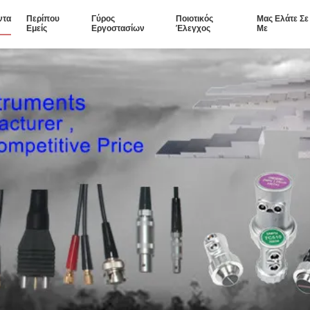
ντα
Περίπου
Γύρος
Ποιοτικός
Μας Ελάτε Σ
Εμείς
Εργοστασίων
Έλεγχος
Με