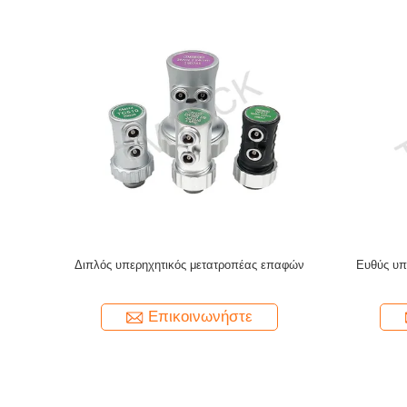
 Transducer
Φάσιμη ανίχνευση συστοιχίας 4L16-1.0X16-
Η γραμ
 Υψηλή
M24-F2.5-D3 κατασκευασμένη από TMTeck
κατα
Olympus'
Επικοινωνήστε