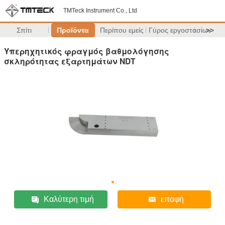
TMTeck Instrument Co., Ltd
Σπίτι
Προϊόντα
Περίπου εμείς
Γύρος εργοστασίων
>>
Υπερηχητικός φραγμός βαθμολόγησης
σκληρότητας εξαρτημάτων NDT
Καλύτερη τιμή
επαφή