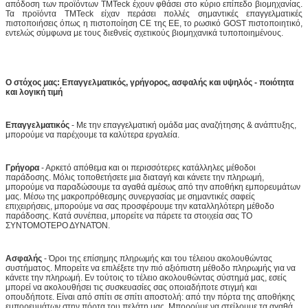
απόδοση των προϊόντων TMTeck έχουν φθάσει στο κύριο επίπεδο βιομηχανίας.
Τα προϊόντα TMTeck είχαν περάσει πολλές σημαντικές επαγγελματικές
πιστοποιήσεις όπως η πιστοποίηση CE της ΕΕ, το ρωσικό GOST πιστοποιητικό,
εντελώς σύμφωνα με τους διεθνείς σχετικούς βιομηχανικά τυποποιημένους.
Ο στόχος μας: Επαγγελματικός, γρήγορος, ασφαλής και υψηλός - ποιότητα
και λογική τιμή
Επαγγελματικός
- Με την επαγγελματική ομάδα μας αναζήτησης & ανάπτυξης,
μπορούμε να παρέχουμε τα καλύτερα εργαλεία.
Γρήγορα
- Αρκετό απόθεμα και οι περισσότερες κατάλληλες μέθοδοι
παράδοσης. Μόλις τοποθετήσετε μια διαταγή και κάνετε την πληρωμή,
μπορούμε να παραδώσουμε τα αγαθά αμέσως από την αποθήκη εμπορευμάτων
μας. Μέσω της μακροπρόθεσμης συνεργασίας με σημαντικές σαφείς
επιχειρήσεις, μπορούμε να σας προσφέρουμε την καταλληλότερη μέθοδο
παράδοσης. Κατά συνέπεια, μπορείτε να πάρετε τα στοιχεία σας ΤΟ
ΣΥΝΤΟΜΟΤΕΡΟ ΔΥΝΑΤΌΝ.
Ασφαλής
- Όροι της επίσημης πληρωμής και του τέλειου ακολουθώντας
συστήματος. Μπορείτε να επιλέξετε την πιό αξιόπιστη μέθοδο πληρωμής για να
κάνετε την πληρωμή. Εν τούτοις το τέλειο ακολουθώντας σύστημά μας, εσείς
μπορεί να ακολουθήσει τις συσκευασίες σας οποιαδήποτε στιγμή και
οπουδήποτε. Είναι από σπίτι σε σπίτι αποστολή: από την πόρτα της αποθήκης
εμπορευμάτων στην πόρτα του πελάτη μας. Μπορούμε να στείλουμε τα αγαθά