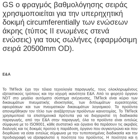
GS ο φραγμός βαθμολόγησης σειράς
χρησιμοποιείται για την υπερηχητική
δοκιμή circumferentially των ενώσεων
άκρης (τύπος ΙΙ ενωμένες στενά
ενώσεις) για τους σωλήνες (εφαρμόσιμη
σειρά 20500mm OD).
Ε&Α
Το TMTeck έχει την τέλεια τεχνολογία παραγωγής, τους ολοκληρωμένους
εξεταστικούς τρόπους και την ισχυρή ικανότητα Ε&Α. Από το φορητό όργανο
NDT στο μεγάλο αυτόματο σύστημα ανίχνευσης, TMTeck είναι κύριο των
δικαιωμάτων πνευματικής ιδιοκτησίας, των διπλωμάτων ευρεσιτεχνίας
εφευρέσεων και των πνευματικών δικαιωμάτων λογισμικού. Τα προϊόντα
απονεμήθηκαν τον τίτλο των ανεξάρτητων προϊόντων καινοτομίας. Το TMTeck
χρησιμοποιεί τα επιστημονικά πρότυπα για να διαχειριστεί τη διαδικασία
παραγωγής, από την Ε&Α στην παραγωγή, όλα τα προϊόντα είναι εντελώς
σύμφωνα με το ISO9001, κάθε συστατικό και όργανο θα περάσουν τις ακριβείς
διαλογές και τις δοκιμές προτού η παράδοση, όργανο που συγκεντρώνει και που
διορθώνει να είσαι εντελώς σύμφωνα με την τυποποιημένες διαδικασία και την
προδιαγραφή να εξασφαλιστεί η ποιότητα του προϊόντος. Η ποιότητα και η