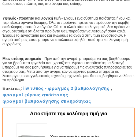
άμεσα στους πελάτες σας στο όνομά σας επίσης.
Υψηλός - ποιότητα και λογική τιμή
- Έχουμε ένα σύστημα ποιότητας ήχου και
περίπλοκα όργανα δοκιμής. Όλα τα προϊόντα πρέπει να περάσουν την ακριβή
επιθεώρηση προτού να βγούν. Ούτε το υλικό ούτε το λογισμικό, δεν πρέπει να
σιγουρευτούμε ότι όλα τα προϊόντα θα μπορούσαν να λειτουργήσουν καλά.
Έχουμε το εργοστάσιό μας και πωλούμε τα αγαθά στην τιμή εργοστασίων. Η
αγορά από μας, εσείς μπορεί να απολαύσει υψηλό - ποιότητα και λογική τιμή
συγχρόνως.
Μιας στάσης υπηρεσία
- Πριν από την αγορά, μπορούμε να σας βοηθήσουμε
για να βρούμε τα εργαλεία που χρειάζεστε. Αφότου τοποθετείτε μια διαταγή,
μπορούμε να σας βοηθήσουμε για να πάρουμε τις αναλυτικές πληροφορίες του
στοιχείου σας. Μετά από την αγορά, εάν να έχοντας μερικά ζητήματα σε
λειτουργία, ο επαγγελματικός τεχνικός μηχανικός μας θα σας βοηθήσει να λύσετε
το πρόβλημα.
iiw τύπος - φραγμός 2 βαθμολόγησης
Ετικέττες:
,
φραγμοί εύρους απόστασης
,
φραγμοί βαθμολόγησης σκληρότητας
Αποκτήστε την καλύτερη τιμή για
Υπερηχητικός φραγμός