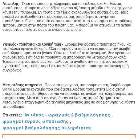
Ασφαλής
- Όροι της επίσημης πληρωμής και του τέλειου ακολουθώντας
συστήματος. Μπορείτε να επιλέξετε την πιό αξιόπιστη μέθοδο πληρωμής για να
κάνετε την πληρωμή. Εν τούτοις το τέλειο ακολουθώντας σύστημά μας, εσείς
μπορεί να ακολουθήσει τις συσκευασίες σας οποιαδήποτε στιγμή και
οπουδήποτε. Είναι από σπίτι σε σπίτι αποστολή: από την πόρτα της αποθήκης
εμπορευμάτων στην πόρτα του πελάτη μας. Μπορούμε να στείλουμε τα αγαθά
άμεσα στους πελάτες σας στο όνομά σας επίσης.
Υψηλός - ποιότητα και λογική τιμή
- Έχουμε ένα σύστημα ποιότητας ήχου και
περίπλοκα όργανα δοκιμής. Όλα τα προϊόντα πρέπει να περάσουν την ακριβή
επιθεώρηση προτού να βγούν. Ούτε το υλικό ούτε το λογισμικό, δεν πρέπει να
σιγουρευτούμε ότι όλα τα προϊόντα θα μπορούσαν να λειτουργήσουν καλά.
Έχουμε το εργοστάσιό μας και πωλούμε τα αγαθά στην τιμή εργοστασίων. Η
αγορά από μας, εσείς μπορεί να απολαύσει υψηλό - ποιότητα και λογική τιμή
συγχρόνως.
Μιας στάσης υπηρεσία
- Πριν από την αγορά, μπορούμε να σας βοηθήσουμε
για να βρούμε τα εργαλεία που χρειάζεστε. Αφότου τοποθετείτε μια διαταγή,
μπορούμε να σας βοηθήσουμε για να πάρουμε τις αναλυτικές πληροφορίες του
στοιχείου σας. Μετά από την αγορά, εάν να έχοντας μερικά ζητήματα σε
λειτουργία, ο επαγγελματικός τεχνικός μηχανικός μας θα σας βοηθήσει να λύσετε
το πρόβλημα.
iiw τύπος - φραγμός 2 βαθμολόγησης
Ετικέττες:
,
φραγμοί εύρους απόστασης
,
φραγμοί βαθμολόγησης σκληρότητας