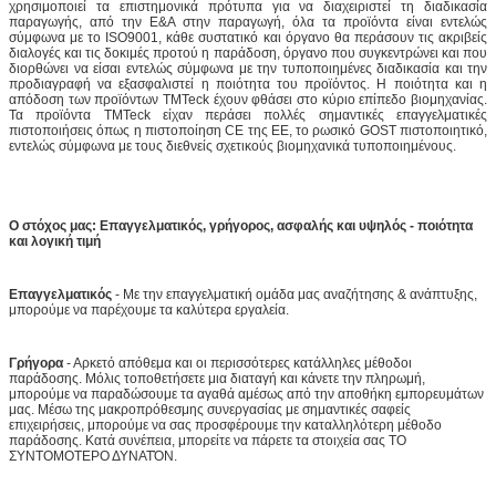
χρησιμοποιεί τα επιστημονικά πρότυπα για να διαχειριστεί τη διαδικασία
παραγωγής, από την Ε&Α στην παραγωγή, όλα τα προϊόντα είναι εντελώς
σύμφωνα με το ISO9001, κάθε συστατικό και όργανο θα περάσουν τις ακριβείς
διαλογές και τις δοκιμές προτού η παράδοση, όργανο που συγκεντρώνει και που
διορθώνει να είσαι εντελώς σύμφωνα με την τυποποιημένες διαδικασία και την
προδιαγραφή να εξασφαλιστεί η ποιότητα του προϊόντος. Η ποιότητα και η
απόδοση των προϊόντων TMTeck έχουν φθάσει στο κύριο επίπεδο βιομηχανίας.
Τα προϊόντα TMTeck είχαν περάσει πολλές σημαντικές επαγγελματικές
πιστοποιήσεις όπως η πιστοποίηση CE της ΕΕ, το ρωσικό GOST πιστοποιητικό,
εντελώς σύμφωνα με τους διεθνείς σχετικούς βιομηχανικά τυποποιημένους.
Ο στόχος μας: Επαγγελματικός, γρήγορος, ασφαλής και υψηλός - ποιότητα
και λογική τιμή
Επαγγελματικός
- Με την επαγγελματική ομάδα μας αναζήτησης & ανάπτυξης,
μπορούμε να παρέχουμε τα καλύτερα εργαλεία.
Γρήγορα
- Αρκετό απόθεμα και οι περισσότερες κατάλληλες μέθοδοι
παράδοσης. Μόλις τοποθετήσετε μια διαταγή και κάνετε την πληρωμή,
μπορούμε να παραδώσουμε τα αγαθά αμέσως από την αποθήκη εμπορευμάτων
μας. Μέσω της μακροπρόθεσμης συνεργασίας με σημαντικές σαφείς
επιχειρήσεις, μπορούμε να σας προσφέρουμε την καταλληλότερη μέθοδο
παράδοσης. Κατά συνέπεια, μπορείτε να πάρετε τα στοιχεία σας ΤΟ
ΣΥΝΤΟΜΟΤΕΡΟ ΔΥΝΑΤΌΝ.