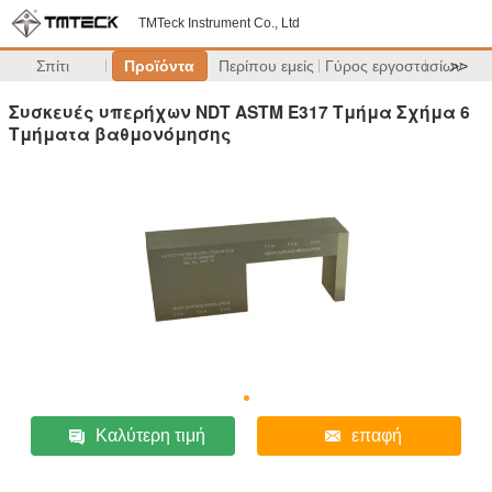
TMTeck Instrument Co., Ltd
Σπίτι
Προϊόντα
Περίπου εμείς
Γύρος εργοστασίων
>>
Συσκευές υπερήχων NDT ASTM E317 Τμήμα Σχήμα 6
Τμήματα βαθμονόμησης
Καλύτερη τιμή
επαφή