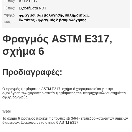
Τύπος:
ΑΣTM E317
Τύπος:
Εξαρτήματα NDT
φραγμοί βαθμολόγησης σκληρότητας
Υψηλό
,
iiw τύπος - φραγμός 2 βαθμολόγησης
φως:
Φραγμός ASTM E317,
σχήμα 6
Προδιαγραφές:
Ο φραγμός ψηφίσματος ASTM E317, σχήμα 6 χρησιμοποιείται για την
αξιολόγηση των χαρακτηριστικών ψηφίσματος των υπερηχητικών συστημάτων
σφυγμός-ηχούς.
Ίντσα
Το σχήμα 6 φραγμός περιέχει τις τρύπες έξι 3/64» επίπεδος-κατώτατων σημείων
διαμέτρων. Σύμφωνα με το σχήμα 6 ASTM E317.