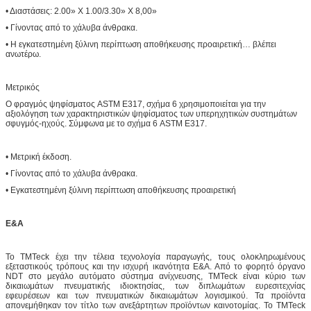
• Διαστάσεις: 2.00» Χ 1.00/3.30» Χ 8,00»
• Γίνοντας από το χάλυβα άνθρακα.
• Η εγκατεστημένη ξύλινη περίπτωση αποθήκευσης προαιρετική… βλέπει
ανωτέρω.
Μετρικός
Ο φραγμός ψηφίσματος ASTM E317, σχήμα 6 χρησιμοποιείται για την
αξιολόγηση των χαρακτηριστικών ψηφίσματος των υπερηχητικών συστημάτων
σφυγμός-ηχούς. Σύμφωνα με το σχήμα 6 ASTM E317.
• Μετρική έκδοση.
• Γίνοντας από το χάλυβα άνθρακα.
• Εγκατεστημένη ξύλινη περίπτωση αποθήκευσης προαιρετική
Ε&Α
Το TMTeck έχει την τέλεια τεχνολογία παραγωγής, τους ολοκληρωμένους
εξεταστικούς τρόπους και την ισχυρή ικανότητα Ε&Α. Από το φορητό όργανο
NDT στο μεγάλο αυτόματο σύστημα ανίχνευσης, TMTeck είναι κύριο των
δικαιωμάτων πνευματικής ιδιοκτησίας, των διπλωμάτων ευρεσιτεχνίας
εφευρέσεων και των πνευματικών δικαιωμάτων λογισμικού. Τα προϊόντα
απονεμήθηκαν τον τίτλο των ανεξάρτητων προϊόντων καινοτομίας. Το TMTeck