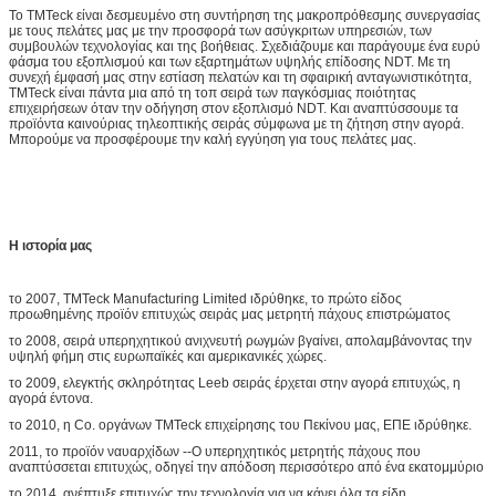
Το TMTeck είναι δεσμευμένο στη συντήρηση της μακροπρόθεσμης συνεργασίας
με τους πελάτες μας με την προσφορά των ασύγκριτων υπηρεσιών, των
συμβουλών τεχνολογίας και της βοήθειας. Σχεδιάζουμε και παράγουμε ένα ευρύ
φάσμα του εξοπλισμού και των εξαρτημάτων υψηλής επίδοσης NDT. Με τη
συνεχή έμφασή μας στην εστίαση πελατών και τη σφαιρική ανταγωνιστικότητα,
TMTeck είναι πάντα μια από τη τοπ σειρά των παγκόσμιας ποιότητας
επιχειρήσεων όταν την οδήγηση στον εξοπλισμό NDT. Και αναπτύσσουμε τα
προϊόντα καινούριας τηλεοπτικής σειράς σύμφωνα με τη ζήτηση στην αγορά.
Μπορούμε να προσφέρουμε την καλή εγγύηση για τους πελάτες μας.
Η ιστορία μας
το 2007, TMTeck Manufacturing Limited ιδρύθηκε, το πρώτο είδος
προωθημένης προϊόν επιτυχώς σειράς μας μετρητή πάχους επιστρώματος
το 2008, σειρά υπερηχητικού ανιχνευτή ρωγμών βγαίνει, απολαμβάνοντας την
υψηλή φήμη στις ευρωπαϊκές και αμερικανικές χώρες.
το 2009, ελεγκτής σκληρότητας Leeb σειράς έρχεται στην αγορά επιτυχώς, η
αγορά έντονα.
το 2010, η Co. οργάνων TMTeck επιχείρησης του Πεκίνου μας, ΕΠΕ ιδρύθηκε.
2011, το προϊόν ναυαρχίδων --Ο υπερηχητικός μετρητής πάχους που
αναπτύσσεται επιτυχώς, οδηγεί την απόδοση περισσότερο από ένα εκατομμύριο
το 2014, ανέπτυξε επιτυχώς την τεχνολογία για να κάνει όλα τα είδη