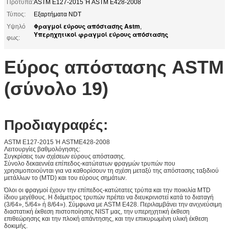
Πρότυπα:
ASTM E127-2015 Ή ASTM E428-2008
Τύπος:
Εξαρτήματα NDT
Φραγμοί εύρους απόστασης Astm
Υψηλό
,
Υπερηχητικοί φραγμοί εύρους απόστασης
φως:
Εύρος απόστασης ASTM
(σύνολο 19)
Προδιαγραφές:
ASTM E127-2015 Ή ASTME428-2008
Λειτουργίες βαθμολόγησης:
Συγκρίσεις των σχέσεων εύρους απόστασης.
Σύνολο δεκαεννέα επίπεδος-κατώτατων φραγμών τρυπών που
χρησιμοποιούνται για να καθορίσουν τη σχέση μεταξύ της απόστασης ταξιδιού
μετάλλων το (MTD) και του εύρους σημάτων.
Όλοι οι φραγμοί έχουν την επίπεδος-κατώτατες τρύπα και την ποικιλία MTD
ίδιου μεγέθους. Η διάμετρος τρυπών πρέπει να διευκρινιστεί κατά το διαταγή
(3/64», 5/64» ή 8/64»). Σύμφωνα με ASTM E428. Περιλαμβάνει την ανιχνεύσιμη
διαστατική έκθεση πιστοποίησης NIST μας, την υπερηχητική έκθεση
επιθεώρησης και την πλοκή απάντησης, και την επικυρωμένη υλική έκθεση
δοκιμής.