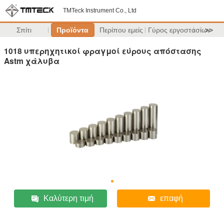
TMTeck Instrument Co., Ltd
Σπίτι
Προϊόντα
Περίπου εμείς
Γύρος εργοστασίων
>>
1018 υπερηχητικοί φραγμοί εύρους απόστασης
Astm χάλυβα
Καλύτερη τιμή
επαφή