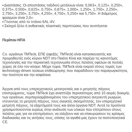
• Διαστάσεις: Οι αποστάσεις ταξιδιού μετάλλων είναι: 0,063», 0,125», 0,250»,
0,375», 0,500», 0,625», 0,750», 0,875», 1,000», 1,250», 1,750», 2,250»,
2,750», 3,250», 3,750», 4,250», 4,750», 5,250» και 5,750». Η διάμετρος
φραγμών είναι 2,0».
• Γίνοντας από το τιτάνιο 6AL-4V.
• Σκληρό ξύλο ή ανθεκτικές πλαστικές περιπτώσεις που συστήνεται
Περίπου ΗΠΑ
Co. οργάνων TMTeck, ΕΠΕ (εφεξής: TMTeck) είναι κατασκευαστές και
προμηθευτές ενός κύριοι NDT στο Πεκίνο Κίνα και παρέχει τις καινοτόμες
τεχνολογίες και την περιεκτική τεχνογνωσία στους πελάτες οφελών σε πολλές
χώρες σε όλο τον κόσμο. Μέχρι τώρα, TMTeck είναι ενεργό στους τομείς των
technology-driven λύσεων επιθεώρησης που παραδίδουν την παραγωγικότητα,
την ποιότητα και την ασφάλεια.
Άρχισε από τους υπερηχητικούς μετατροπείς και ο μετρητής πάχους
επιστρώματος, τώρα TMTeck έχει αναπτύξει περισσότερες από 10 σειρές δοκιμής
των οργάνων, συμπεριλαμβανομένου του υπερηχητικού ανιχνευτή ρωγμών,
ντύνοντας το μετρητή πάχους, τους ελεγκτές σκληρότητας, τον υπερηχητικό
μετρητή πάχους, τα εξαρτήματά τους και άλλα όργανα NDT. Αυτά τα προϊόντα
χρησιμοποιούνται ευρέως στην ανάλυση των υλικών που επιτρέπουν στους
πελάτες μας για να επιτηρήσουν, να ελέγξουν και να επικυρώσουν τις κρίσιμες
διαδικασίες και τις αιτήσεις τους, επίσης τα αγαθά μας έχουν τα πιστοποιητικά
CE.