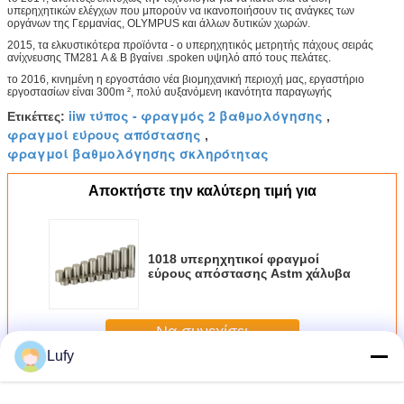
υπερηχητικών ελέγχων που μπορούν να ικανοποιήσουν τις ανάγκες των
οργάνων της Γερμανίας, OLYMPUS και άλλων δυτικών χωρών.
2015, τα ελκυστικότερα προϊόντα - ο υπερηχητικός μετρητής πάχους σειράς
ανίχνευσης TM281 Α & Β βγαίνει .spoken υψηλό από τους πελάτες.
το 2016, κινημένη η εργοστάσιο νέα βιομηχανική περιοχή μας, εργαστήριο
εργοστασίων είναι 300m ², πολύ αυξανόμενη ικανότητα παραγωγής
iiw τύπος - φραγμός 2 βαθμολόγησης
Ετικέττες:
,
φραγμοί εύρους απόστασης
,
φραγμοί βαθμολόγησης σκληρότητας
Αποκτήστε την καλύτερη τιμή για
1018 υπερηχητικοί φραγμοί
εύρους απόστασης Astm χάλυβα
Να συνεχίσει
Lufy
Υπερηχητικός φραγμός βαθμολόγησης
Περισσότεροι