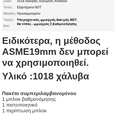
υλικό:
1018 Χάλυβας, Αλουμίνιο, Ατσάλινο
Τύπος:
Εξαρτήματα NDT
Μέγεθος:
Προσαρμοσμένο
Υπερηχητικός φραγμός δοκιμής NDT
Υψηλό
,
iiw τύπος - φραγμός 2 βαθμολόγησης
φως:
Ειδικότερα, η μέθοδος
ASME19mm δεν μπορεί
να χρησιμοποιηθεί.
Υλικό :1018 χάλυβα
Πακέτο συμπεριλαμβανομένου
1 μπλοκ βαθμονόμησης
1 πιστοποιητικό
1 περίπτωση μπλοκ