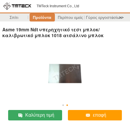
TMTeck Instrument Co., Ltd
Σπίτι
Προϊόντα
Περίπου εμείς
Γύρος εργοστασίων
>>
Asme 19mm Ndt υπερηχητικό τεστ μπλοκ/
καλιβρωτικό μπλοκ 1018 ατσάλινο μπλοκ
Καλύτερη τιμή
επαφή