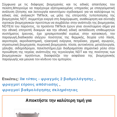
Σύμφωνα με τις διάφορες βιομηχανίες και τις ειδικές απαιτήσεις του
πελάτη,Μπορούμε να παρέχουμε εξατομικευμένες υπηρεσίες με επαγγελματική
ανάλυση ζήτησης και λειτουργία καινοτόμου σχεδιασμού για να καλύψουμε τις
ειδικές σας ανάγκεςΗ TMTeck, ως μέλη της επιτροπής τυποποίησης της
βιομηχανίας NDT, συμμετέχει ενεργά στη διαμόρφωση, αναθεώρηση και σύνταξη
σχετικών βιομηχανικών προτύπων.να συμβάλλει στην ανάπτυξη της βιομηχανίας
NDTΕπί του παρόντος, τα προϊόντα TMTeck έχουν γίνει συνιστώμενο σήμα για
την εθνική επιτροπή δοκιμών και την εθνική ειδική εκπαίδευση επιθεωρητών
συστήματος έρευνας, έχει χρησιμοποιηθεί ευρέως στην κατασκευή, την
παραγωγή,διαδικασία ελέγχου ποιότητας της θερμικής, δοχεία υπό πίεση,
αεροπορία, αεροδιαστημική, ηλεκτρική ενέργεια, πετρέλαιο, χημική, αγωγούς,
στρατιωτική βιομηχανία, πυρηνική βιομηχανία, πλοία, αυτοκίνητα, μεταλλουργία,
χάλυβα, σιδηρόδρομοι, πανεπιστήμιο,έχει διαδραματίσει σημαντικό ρόλο στην
προώθηση της ταχείας ανάπτυξης της τεχνολογίας NDT και της ποιότητας των
βιομηχανικών προϊόντων, διασφαλίζει την ασφάλεια της βιομηχανικής
παραγωγής και μειώνει τον κίνδυνο του εμπορίου.
iiw τύπος - φραγμός 2 βαθμολόγησης
Ετικέττες:
,
φραγμοί εύρους απόστασης
,
φραγμοί βαθμολόγησης σκληρότητας
Αποκτήστε την καλύτερη τιμή για