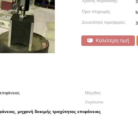
Χρόνος παράδοσης:
3
Όροι πληρωμής:
Μ
Δυνατότητα προσφοράς:
3
Καλύτερη τιμή
 επιφάνειας
Μέγεθος:
Λογότυπο:
φάνειας
μηχανή δοκιμής τραχύτητας επιφάνειας
,