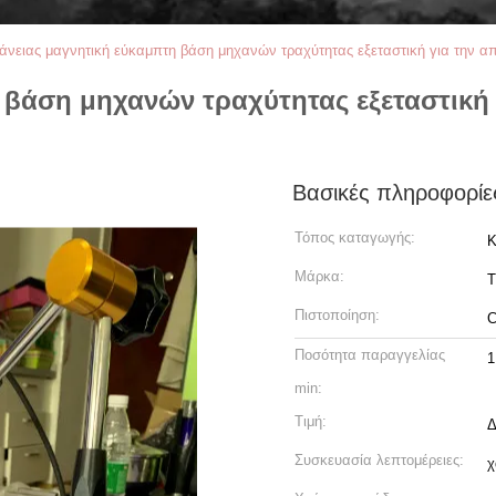
άνειας μαγνητική εύκαμπτη βάση μηχανών τραχύτητας εξεταστική για την απ
 βάση μηχανών τραχύτητας εξεταστική 
Βασικές πληροφορίε
Τόπος καταγωγής:
Κ
Μάρκα:
T
Πιστοποίηση:
Ποσότητα παραγγελίας
1
min:
Τιμή:
Δ
Συσκευασία λεπτομέρειες:
χ