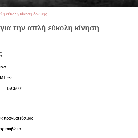
λή εύκολη κίνηση δοκιμής
για την απλή εύκολη κίνηση
ς
ίνα
MTeck
CE、ISO9001
ιαπραγματεύσιμος
αρτοκιβώτιο