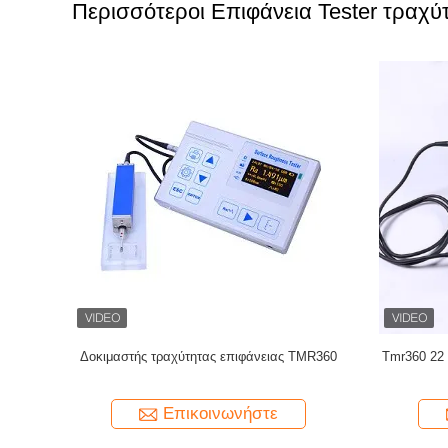
Περισσότεροι Επιφάνεια Tester τραχύ
ς SRT6200S
Ra=5.84um Κλασικό τεστ ανθεκτικότητας
TR220 Μέτ
Κλάσμα αναφοράς Πολυεγγραφισμένες
προφίλ ε
γραμμές (Κατωχό κύμα)
Επικοινωνήστε