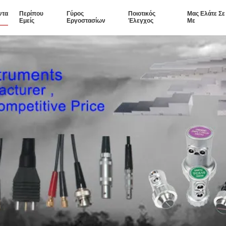
ντα
Περίπου
Γύρος
Ποιοτικός
Μας Ελάτε Σ
Εμείς
Εργοστασίων
Έλεγχος
Με