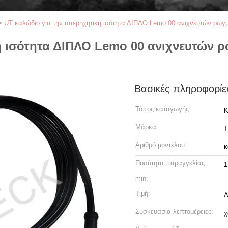
>
UT καλώδιο για την υπερηχητική ισότητα ΔΙΠΛΟ Lemo 00 ανιχνευτών ρω
ή ισότητα ΔΙΠΛΟ Lemo 00 ανιχνευτών
Βασικές πληροφορίε
Τόπος καταγωγής:
Κ
Μάρκα:
T
Αριθμό μοντέλου:
κ
Ποσότητα παραγγελίας
1
min:
Τιμή:
Δ
Συσκευασία λεπτομέρειες:
χ