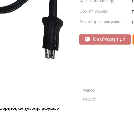
Χρόνος παράδοσης:
1
Όροι πληρωμής:
T
Δυνατότητα προσφοράς:
1
Καλύτερη τιμή
Μήκος:
Χρώμα:
φορητός ανιχνευτής ρωγμών