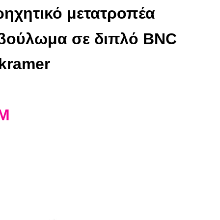
ρηχητικό μετατροπέα
 βούλωμα σε διπλό BNC
kramer
2M