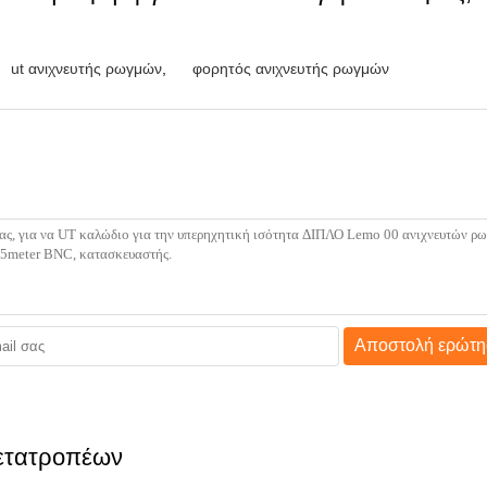
ut ανιχνευτής ρωγμών
,
φορητός ανιχνευτής ρωγμών
Αποστολή ερώτη
μετατροπέων