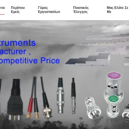
ντα
Περίπου
Γύρος
Ποιοτικός
Μας Ελάτε Σ
Εμείς
Εργοστασίων
Έλεγχος
Με