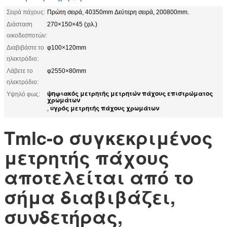
Σειρά πάχους:
Πρώτη σειρά, 40350mm Δεύτερη σειρά, 200800mm.
Διάσταση
270×150×45 (χιλ.)
οικοδεσποτών:
Διαβιβάστε το
φ100×120mm
ηλεκτρόδιο:
Λάβετε το
φ2550×80mm
ηλεκτρόδιο:
ψηφιακός μετρητής μετρητών πάχους επιστρώματος
Υψηλό φως:
χρωμάτων
υγρός μετρητής πάχους χρωμάτων
,
Tmlc-ο συγκεκριμένος
μετρητής πάχους
αποτελείται από το
σήμα διαβιβάζει,
συνδετήρας,