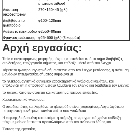
μπαταρία λίθιου)
Διάσταση
270×150×45 (χιλ.)
οικοδεσποτών
Διαβιβάστε το
φ100×120mm
ηλεκτρόδιο
Λάβετε το ηλεκτρόδιο
φ2550×80mm
Φραγμός επέκτασης
φ25×600 (χιλ.) (3 κομμάτι)
Αρχή εργασίας:
Tmlc-ο συγκεκριμένος μετρητής πάχους αποτελείται από το σήμα διαβιβάζει,
συνδετήρας, επεξεργασία σήματος, και επίδειξη. Μετά από τον έλεγχο
λάβετε το ηλεκτρομαγνητικό σήμα στέλνει από τον έλεγχο μετάδοσης, η ανάλυση
μονάδων επεξεργασίας σήματος σύμφωνα με
το ηλεκτρομαγνητικό δυναμικό χαρακτηριστικό γνώρισμα κυμάτων, και
υπολογίζει ότι η απόσταση μεταξύ λαμβάνει τον έλεγχο και διαβιβάζει τον έλεγχο:
το πάχος. Κατόπιν στοιχεία και κατάστημα πάχους επίδειξης.
Χαρακτηριστικό γνώρισμα:
Ο οικοδεσπότης και λαμβάνει το ηλεκτρόδιο είναι χωρισμένος. Λόγω λιγότερο
τετραγωνική συνδεμένη, κανένα πιάτο που γυαλίζεται
Η ευφυής διαβασμένη και αυτόματη στήριξη, σε πραγματικό χρόνο επίδειξη
πάχους μείωσε έπειτα το προκαλούμενο από τον άνθρωπο λάθος και
Ένταση της εργασίας