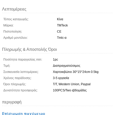
Λεπτομέρειες
Τόπος καταγωγής:
Κίνα
Μάρκα:
TMTeck
Πιστοποίηση:
CE
Αριθμό μοντέλου:
Tmlc-α
Πληρωμής & Αποστολής Όροι
Ποσότητα παραγγελίας min:
1pc
Τιμή:
Διαπραγματεύσιμος
Συσκευασία λεπτομέρειες:
Χαρτοκιβώτιο 30*15*24cm 0.5kg
Χρόνος παράδοσης:
3-5 εργασία
Όροι πληρωμής:
T/T, Western Union, Paypal
Δυνατότητα προσφοράς:
100PCS/Two εβδομάδες
περιγραφή
Επίστρωση παχύμετρο