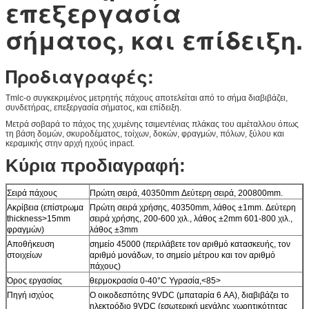
επεξεργασία
σήματος, και επίδειξη.
Προδιαγραφές:
Tmlc-ο συγκεκριμένος μετρητής πάχους αποτελείται από το σήμα διαβιβάζει,
συνδετήρας, επεξεργασία σήματος, και επίδειξη.
Μετρά σοβαρά το πάχος της χυμένης τσιμεντένιας πλάκας του αμέταλλου όπως
τη βάση δομών, σκυροδέματος, τοίχων, δοκών, φραγμών, πόλων, ξύλου και
κεραμικής στην αρχή ηχούς inpact.
Κύρια προδιαγραφή:
Σειρά πάχους
Πρώτη σειρά, 40350mm Δεύτερη σειρά, 200800mm.
Ακρίβεια (επίστρωμα
Πρώτη σειρά χρήσης, 40350mm, λάθος ±1mm. Δεύτερη
thickness>15mm
σειρά χρήσης, 200-600 χιλ., λάθος ±2mm 601-800 χιλ.,
φραγμών)
λάθος ±3mm
Αποθήκευση
σημείο 45000 (περιλάβετε τον αριθμό κατασκευής, τον
στοιχείων
αριθμό μονάδων, το σημείο μέτρου και τον αριθμό
πάχους)
Όρος εργασίας
θερμοκρασία 0-40°C Υγρασία,<85>
Πηγή ισχύος
Ο οικοδεσπότης 9VDC (μπαταρία 6 AA), διαβιβάζει το
ηλεκτρόδιο 9VDC (εσωτερική μεγάλης χωρητικότητας