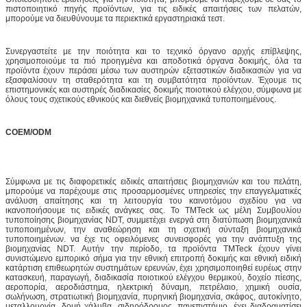
πιστοποιητικό πηγής προϊόντων, για τις ειδικές απαιτήσεις των πελατών,
μπορούμε να διευθύνουμε τα περιεκτικά εργαστηριακά τεστ.
Συνεργαστείτε με την ποιότητα και το τεχνικό όργανο αρχής επίβλεψης,
χρησιμοποιούμε τα πιό προηγμένα και αποδοτικά όργανα δοκιμής, όλα τα
προϊόντα έχουν περάσει μέσω των αυστηρών εξεταστικών διαδικασιών για να
εξασφαλίσουν τη σταθερότητα και τη συμβατότητα προϊόντων. Έχουμε τις
επιστημονικές και αυστηρές διαδικασίες δοκιμής ποιοτικού ελέγχου, σύμφωνα με
όλους τους σχετικούς εθνικούς και διεθνείς βιομηχανικά τυποποιημένους.
COEM/ODM
Σύμφωνα με τις διαφορετικές ειδικές απαιτήσεις βιομηχανιών και του πελάτη,
μπορούμε να παρέχουμε στις προσαρμοσμένες υπηρεσίες την επαγγελματικές
ανάλυση απαίτησης και τη λειτουργία του καινοτόμου σχεδίου για να
ικανοποιήσουμε τις ειδικές ανάγκες σας. Το TMTeck ως μέλη Συμβουλίου
τυποποίησης βιομηχανίας NDT, συμμετέχει ενεργά στη διατύπωση βιομηχανικά
τυποποιημένων, την αναθεώρηση και τη σχετική σύνταξη βιομηχανικά
τυποποιημένων. να έχε τις οφειλόμενες συνεισφορές για την ανάπτυξη της
βιομηχανίας NDT. Αυτήν την περίοδο, τα προϊόντα TMTeck έχουν γίνει
συνιστώμενο εμπορικό σήμα για την εθνική επιτροπή δοκιμής και εθνική ειδική
κατάρτιση επιθεωρητών συστημάτων ερευνών, έχει χρησιμοποιηθεί ευρέως στην
κατασκευή, παραγωγή, διαδικασία ποιοτικού ελέγχου θερμικού, δοχείο πίεσης,
αεροπορία, αεροδιάστημα, ηλεκτρική δύναμη, πετρέλαιο, χημική ουσία,
σωλήνωση, στρατιωτική βιομηχανία, πυρηνική βιομηχανία, σκάφος, αυτοκίνητο,
μεταλλουργία, δομή χάλυβα, σιδηρόδρομος, πανεπιστήμιο, έχει διαδραματίσει