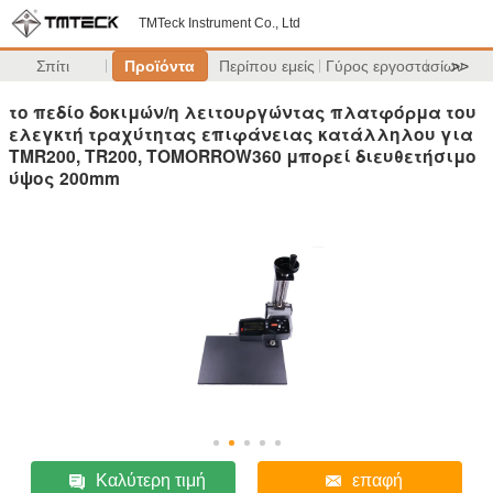
TMTeck Instrument Co., Ltd
Σπίτι
Προϊόντα
Περίπου εμείς
Γύρος εργοστασίων
>>
το πεδίο δοκιμών/η λειτουργώντας πλατφόρμα του
ελεγκτή τραχύτητας επιφάνειας κατάλληλου για
TMR200, TR200, TOMORROW360 μπορεί διευθετήσιμο
ύψος 200mm
Καλύτερη τιμή
επαφή