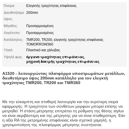
Όνομα:
Ελεγκτής τραχύτητας επιφάνειας
Διευθετήσιμο
200mm
ύψος:
Μέγεθος:
Προσαρμοσμένος
Λογότυπο:
Προσαρμοσμένος
Κατάλληλος:
TMR200, TR200, ελεγκτής τραχύτητας επιφάνειας
TOMORROW360
Υλικό:
Πλαστικό και χάλυβας
όργανο τραχύτητας επιφάνειας
Υψηλό φως:
,
μηχανή δοκιμής τραχύτητας επιφάνειας
A1520 - λειτουργώντας πλατφόρμα υποστρωμάτων μετάλλων,
διευθετήσιμο ύψος 200mm κατάλληλο για τον ελεγκτή
τραχύτητας TMR200, TR200 και TMR360
Με την εύκαμπτη και σταθερή λειτουργία και την ευρύτερη σειρά
εφαρμογής. Η τραχύτητα των σύνθετων μορφών μπορεί επίσης να
μετρηθεί. Η στάση μέτρησης επιτρέπει τη ρύθμιση της θέσης stylus
να είναι ακριβέστερη και της μέτρησης για να είναι σταθερότερη. Εάν
η αξία RA της μετρημένης επιφάνειας είναι σχετικά χαμηλή, η
χρησιμοποίηση της πλατφόρμας μέτρησης συστήνεται.