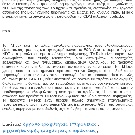
έναν σημαντικό ρόλο στην προώθηση της γρήγορης ανάπτυξης της τεχνολογίας
NDT και της ποιότητας των βιομηχανικών προϊόντων, εξασφαλίζει την εργασία
ασφάλειας της βιομηχανικής παραγωγής και μειώνει τον κίνδυνο trade.TMTeck
μπορεί να κάνει τα όργανα ως υπηρεσία cOem το /ODM πελατών needs.do.
Ε&Α
Το TMTeck έχει την τέλεια τεχνολογία παραγωγής, τους ολοκληρωμένους
εξεταστικούς τρόπους και την ισχυρή ικανότητα Ε&Α. Από το φορητό όργανο
NDT στο μεγάλο αυτόματο σύστημα ανίχνευσης, TMTeck είναι κύριο των
δικαιωμάτων πνευματικής ιδιοκτησίας, των διπλωμάτων ευρεσιτεχνίας
εφευρέσεων και των πνευματικών δικαιωμάτων λογισμικού. Τα προϊόντα
απονεμήθηκαν τον τίτλο των ανεξάρτητων προϊόντων καινοτομίας. Το TMTeck
χρησιμοποιεί τα επιστημονικά πρότυπα για να διαχειριστεί τη διαδικασία
παραγωγής, από την Ε&Α στην παραγωγή, όλα τα προϊόντα είναι εντελώς
σύμφωνα με το ISO9001, κάθε συστατικό και όργανο θα περάσουν τις ακριβείς
διαλογές και τις δοκιμές προτού η παράδοση, όργανο που συγκεντρώνει και που
διορθώνει να είσαι εντελώς σύμφωνα με την τυποποιημένες διαδικασία και την
προδιαγραφή να εξασφαλιστεί η ποιότητα του προϊόντος. Η ποιότητα και η
απόδοση των προϊόντων TMTeck έχουν φθάσει στο κύριο επίπεδο βιομηχανίας.
Τα προϊόντα TMTeck είχαν περάσει πολλές σημαντικές επαγγελματικές
πιστοποιήσεις όπως η πιστοποίηση CE της ΕΕ, το ρωσικό GOST πιστοποιητικό,
εντελώς σύμφωνα με τους διεθνείς σχετικούς βιομηχανικά τυποποιημένους.
όργανο τραχύτητας επιφάνειας
Ετικέττες:
,
μηχανή δοκιμής τραχύτητας επιφάνειας
,