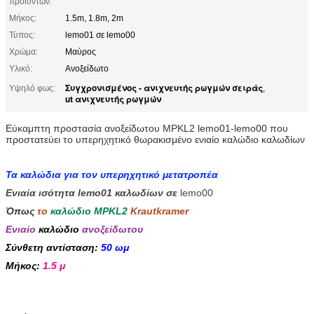
προϊόντων:
Μήκος:
1.5m, 1.8m, 2m
Τύπος:
lemo01 σε lemo00
Χρώμα:
Μαύρος
Υλικό:
Ανοξείδωτο
Συγχρονισμένος - ανιχνευτής ρωγμών σειράς
Υψηλό φως:
,
ut ανιχνευτής ρωγμών
Εύκαμπτη προστασία ανοξείδωτου MPKL2 lemo01-lemo00 που
προστατεύει το υπερηχητικό θωρακισμένο ενιαίο καλώδιο καλωδίων
Τα καλώδια για τον υπερηχητικό μετατροπέα
Ενιαία ισότητα lemo01 καλωδίων σε
lemo00
Όπως
το
καλώδιο MPKL2
Krautkramer
Ενιαίο
καλώδιο
ανοξείδωτου
Σύνθετη αντίσταση:
50 ωμ
Μήκος:
1.5 μ