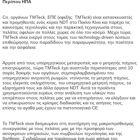
Περίπου ΗΠΑ
Co. οργάνων TMTeck, ΕΠΕ (εφεξής: TMTeck) είναι κατασκευαστές
και προμηθευτές ενός κύριοι NDT στο Πεκίνο Κίνα και παρέχει τις
καινοτόμες τεχνολογίες και την περιεκτική τεχνογνωσία στους
πελάτες οφελών σε πολλές χώρες σε όλο τον κόσμο. Μέχρι τώρα,
TMTeck είναι ενεργό στους τομείς των technology-driven λύσεων
επιθεώρησης που παραδίδουν την παραγωγικότητα, την ποιότητα
και την ασφάλεια.
Άρχισε από τους υπερηχητικούς μετατροπείς και ο μετρητής πάχους
επιστρώματος, τώρα TMTeck έχει αναπτύξει περισσότερες από 10
σειρές δοκιμής των οργάνων, συμπεριλαμβανομένου του
υπερηχητικού ανιχνευτή ρωγμών, ντύνοντας το μετρητή πάχους,
τους ελεγκτές σκληρότητας, τον υπερηχητικό μετρητή πάχους, τα
εξαρτήματά τους και άλλα όργανα NDT. Αυτά τα προϊόντα
χρησιμοποιούνται ευρέως στην ανάλυση των υλικών που
επιτρέπουν στους πελάτες μας για να επιτηρήσουν, να ελέγξουν και
να επικυρώσουν τις κρίσιμες διαδικασίες και τις αιτήσεις τους,
επίσης τα αγαθά μας έχουν τα πιστοποιητικά CE.
Το TMTeck είναι δεσμευμένο στη συντήρηση της μακροπρόθεσμης
συνεργασίας με τους πελάτες μας με την προσφορά των
ασύγκριτων υπηρεσιών, των συμβουλών τεχνολογίας και της
βοήθειας. Σχεδιάζουμε και παράγουμε ένα ευρύ φάσμα του