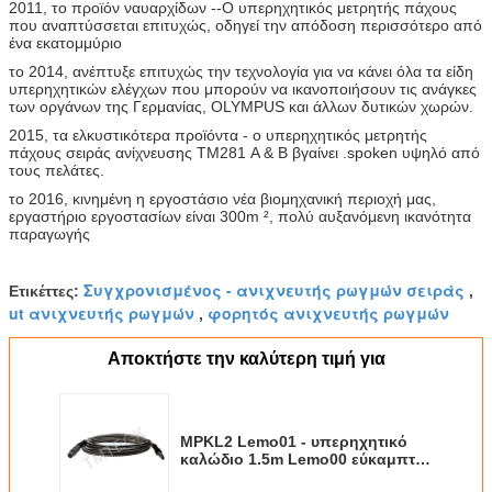
2011, το προϊόν ναυαρχίδων --Ο υπερηχητικός μετρητής πάχους
που αναπτύσσεται επιτυχώς, οδηγεί την απόδοση περισσότερο από
ένα εκατομμύριο
το 2014, ανέπτυξε επιτυχώς την τεχνολογία για να κάνει όλα τα είδη
υπερηχητικών ελέγχων που μπορούν να ικανοποιήσουν τις ανάγκες
των οργάνων της Γερμανίας, OLYMPUS και άλλων δυτικών χωρών.
2015, τα ελκυστικότερα προϊόντα - ο υπερηχητικός μετρητής
πάχους σειράς ανίχνευσης TM281 Α & Β βγαίνει .spoken υψηλό από
τους πελάτες.
το 2016, κινημένη η εργοστάσιο νέα βιομηχανική περιοχή μας,
εργαστήριο εργοστασίων είναι 300m ², πολύ αυξανόμενη ικανότητα
παραγωγής
Συγχρονισμένος - ανιχνευτής ρωγμών σειράς
Ετικέττες:
,
ut ανιχνευτής ρωγμών
φορητός ανιχνευτής ρωγμών
,
Αποκτήστε την καλύτερη τιμή για
MPKL2 Lemo01 - υπερηχητικό
καλώδιο 1.5m Lemo00 εύκαμπτη
προστασία ανοξείδωτου μήκους