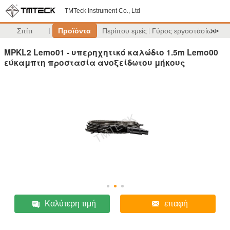
TMTeck Instrument Co., Ltd
Σπίτι
Προϊόντα
Περίπου εμείς
Γύρος εργοστασίων
>>
MPKL2 Lemo01 - υπερηχητικό καλώδιο 1.5m Lemo00
εύκαμπτη προστασία ανοξείδωτου μήκους
Καλύτερη τιμή
επαφή