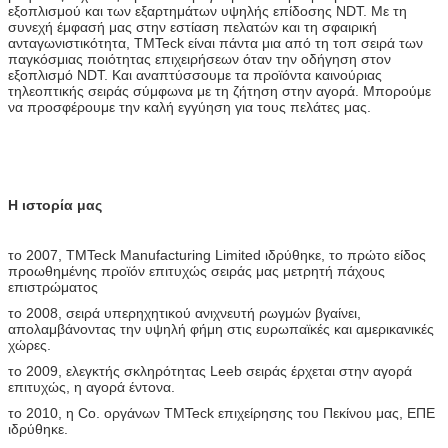
εξοπλισμού και των εξαρτημάτων υψηλής επίδοσης NDT. Με τη
συνεχή έμφασή μας στην εστίαση πελατών και τη σφαιρική
ανταγωνιστικότητα, TMTeck είναι πάντα μια από τη τοπ σειρά των
παγκόσμιας ποιότητας επιχειρήσεων όταν την οδήγηση στον
εξοπλισμό NDT. Και αναπτύσσουμε τα προϊόντα καινούριας
τηλεοπτικής σειράς σύμφωνα με τη ζήτηση στην αγορά. Μπορούμε
να προσφέρουμε την καλή εγγύηση για τους πελάτες μας.
Η ιστορία μας
το 2007, TMTeck Manufacturing Limited ιδρύθηκε, το πρώτο είδος
προωθημένης προϊόν επιτυχώς σειράς μας μετρητή πάχους
επιστρώματος
το 2008, σειρά υπερηχητικού ανιχνευτή ρωγμών βγαίνει,
απολαμβάνοντας την υψηλή φήμη στις ευρωπαϊκές και αμερικανικές
χώρες.
το 2009, ελεγκτής σκληρότητας Leeb σειράς έρχεται στην αγορά
επιτυχώς, η αγορά έντονα.
το 2010, η Co. οργάνων TMTeck επιχείρησης του Πεκίνου μας, ΕΠΕ
ιδρύθηκε.