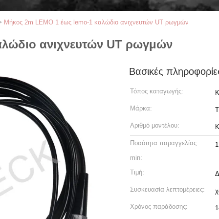
>
Μήκος 2m LEMO 1 έως lemo-1 καλώδιο ανιχνευτών UT ρωγμών
αλώδιο ανιχνευτών UT ρωγμών
Βασικές πληροφορίε
Τόπος καταγωγής:
Κ
Μάρκα:
T
Αριθμό μοντέλου:
Κ
Ποσότητα παραγγελίας
1
min:
Τιμή:
Δ
Συσκευασία λεπτομέρειες:
χ
Χρόνος παράδοσης:
1