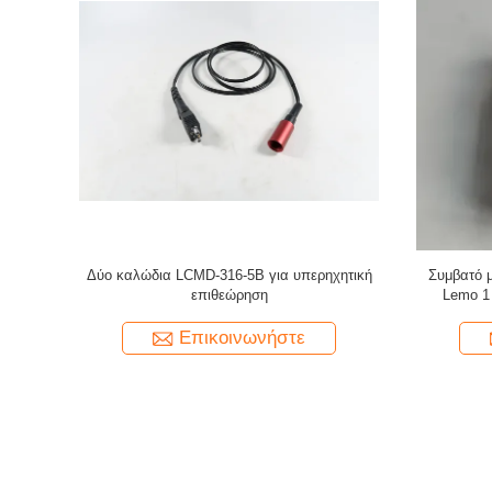
00 σε ένα
Το νέο καλώδιο προστασίας από νάιλον UT /
Συμβατό 
t KBA-531
καλώδιο υπερηχογράφησης / καλώδιο
Lemo 00 
σύνδεσης (Μια BNC προς μικροσημείο)
Επικοινωνήστε