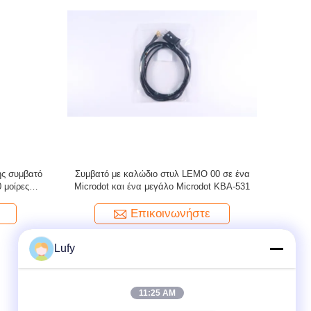
eck Made
Ισοδύναμο καλώδιο αισθητήρα DA312,
Δύο καλώδ
σε Διπλό
Υπερηχητικό καλώδιο (Συμβατό με βύσμα
τύπου Lemo 00 σε ένα μεγάλο Microdot και
ένα μικρό Microdot)
Επικοινωνήστε
Lufy
11:25 AM