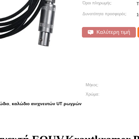
Όροι πληρωμής:
T
Δυνατότητα προσφοράς:
1
Καλύτερη τιμή
Μήκος:
Χρώμα:
ώδιο
καλώδιο ανιχνευτών UT ρωγμών
,