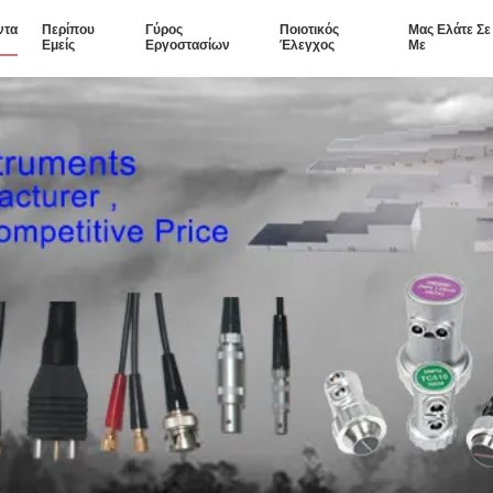
ντα
Περίπου
Γύρος
Ποιοτικός
Μας Ελάτε Σ
Εμείς
Εργοστασίων
Έλεγχος
Με