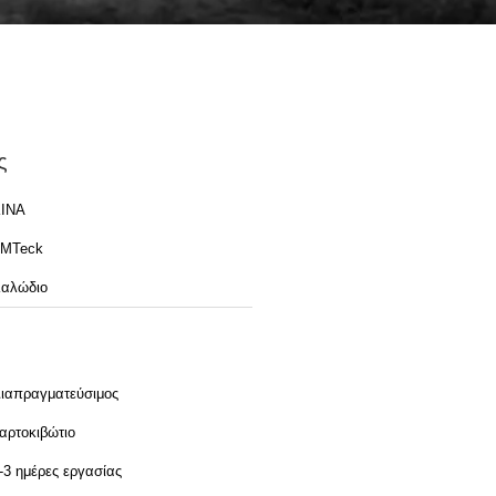
ς
ΙΝΑ
MTeck
αλώδιο
ιαπραγματεύσιμος
αρτοκιβώτιο
-3 ημέρες εργασίας