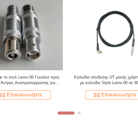
με στυλ Lemo 01 έως 90 μοιρών
Καλώδιο Υπερήχων Πάχους TMT
καλώδιο υπερήχων για ανιχνευτή
KBA532, Διπλό βύσμα Lemo 00 
ελαττωμάτων UT
Microdot, 6 Πόδια
Επικοινωνήστε
Επικοινωνήστε