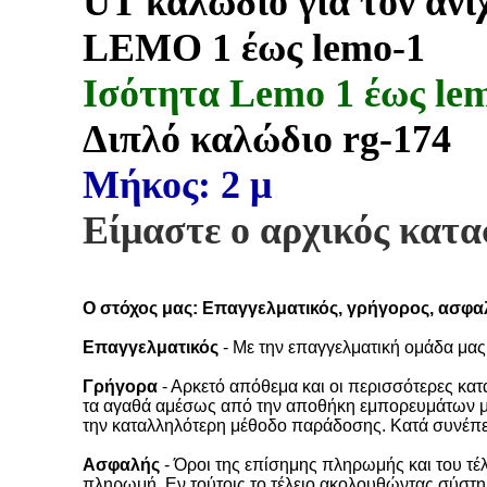
UT καλώδιο για τον α
LEMO 1 έως lemo-1
Ισότητα Lemo
1 έως le
Διπλό καλώδιο rg-174
Μήκος: 2 μ
Είμαστε ο αρχικός κατ
Ο στόχος μας: Επαγγελματικός, γρήγορος, ασφαλή
Επαγγελματικός
- Με την επαγγελματική ομάδα μας
Γρήγορα
- Αρκετό απόθεμα και οι περισσότερες κα
τα αγαθά αμέσως από την αποθήκη εμπορευμάτων μ
την καταλληλότερη μέθοδο παράδοσης. Κατά συνέπ
Ασφαλής
- Όροι της επίσημης πληρωμής και του τέ
πληρωμή. Εν τούτοις το τέλειο ακολουθώντας σύστημ