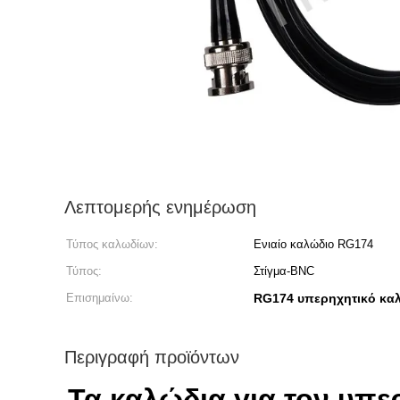
Λεπτομερής ενημέρωση
Τύπος καλωδίων:
Ενιαίο καλώδιο RG174
Τύπος:
Στίγμα-BNC
Επισημαίνω:
RG174 υπερηχητικό κα
Περιγραφή προϊόντων
Τα καλώδια για τον υπε