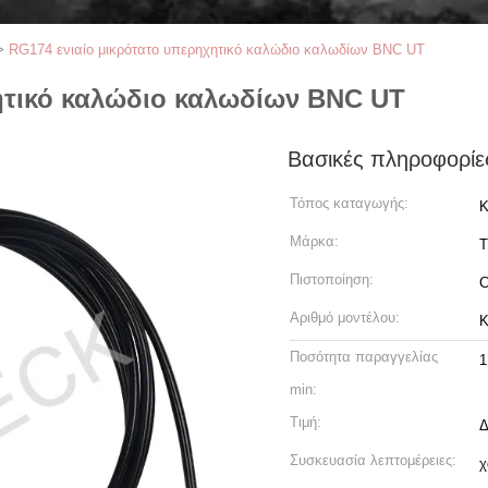
>
RG174 ενιαίο μικρότατο υπερηχητικό καλώδιο καλωδίων BNC UT
ητικό καλώδιο καλωδίων BNC UT
Βασικές πληροφορίε
Τόπος καταγωγής:
Κ
Μάρκα:
T
Πιστοποίηση:
Αριθμό μοντέλου:
Κ
Ποσότητα παραγγελίας
1
min:
Τιμή:
Δ
Συσκευασία λεπτομέρειες:
χ