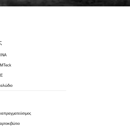
ς
ΙΝΑ
MTeck
CE
αλώδιο
ιαπραγματεύσιμος
αρτοκιβώτιο