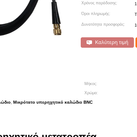
Χρόνος παράδοσης:
1
Όροι πληρωμής:
T
Δυνατότητα προσφοράς:
1
Καλύτερη τιμή
Μήκος:
Χρώμα:
λώδιο
Μικρότατο υπερηχητικό καλώδιο BNC
,
ρηχητικό μετατροπέα