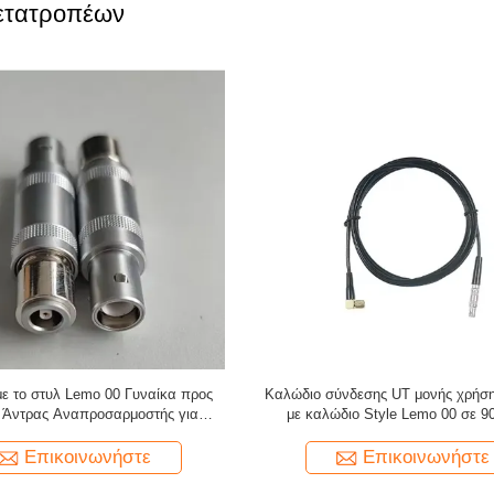
μετατροπέων
με στυλ Lemo 01 έως 90 μοιρών
Καλώδιο Υπερήχων Πάχους TMT
καλώδιο υπερήχων για ανιχνευτή
KBA532, Διπλό βύσμα Lemo 00 
ελαττωμάτων UT
Microdot, 6 Πόδια
Επικοινωνήστε
Επικοινωνήστε