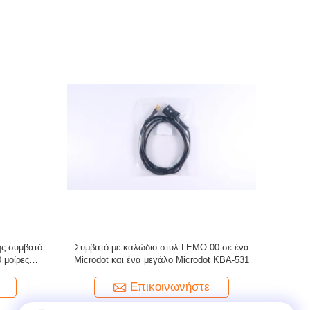
eck Made
Ισοδύναμο καλώδιο αισθητήρα DA312,
Δύο καλώδ
σε Διπλό
Υπερηχητικό καλώδιο (Συμβατό με βύσμα
τύπου Lemo 00 σε ένα μεγάλο Microdot και
ένα μικρό Microdot)
Επικοινωνήστε