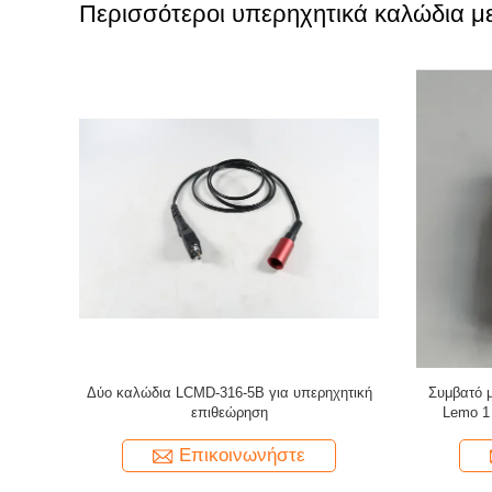
Περισσότεροι υπερηχητικά καλώδια 
00 σε ένα
Το νέο καλώδιο προστασίας από νάιλον UT /
Συμβατό 
t KBA-531
καλώδιο υπερηχογράφησης / καλώδιο
Lemo 00 
σύνδεσης (Μια BNC προς μικροσημείο)
Επικοινωνήστε