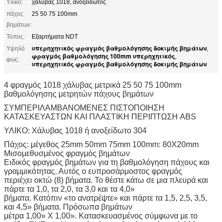
Υλικό:
χάλυβας 1018, ανοξείδωτος
πάχος
25 50 75 100mm
βημάτων:
Τύπος:
Εξαρτήματα NDT
υπερηχητικός φραγμός βαθμολόγησης δοκιμής βημάτων
Υψηλό
,
φραγμός βαθμολόγησης 100mm υπερηχητικός
,
φως:
υπερηχητικός φραγμός βαθμολόγησης δοκιμής βημάτων
4 φραγμός 1018 χάλυβας μετρικά 25 50 75 100mm
βαθμολόγησης μετρητών πάχους βημάτων
ΣΥΜΠΕΡΙΛΑΜΒΑΝΟΜΕΝΕΣ ΠΙΣΤΟΠΟΙΗΣΗ
ΚΑΤΑΣΚΕΥΑΣΤΩΝ ΚΑΙ ΠΛΑΣΤΙΚΗ ΠΕΡΙΠΤΩΣΗ ABS
ΥΛΙΚΟ: Χάλυβας 1018 ή ανοξείδωτο 304
Πάχος: μέγεθος 25mm 50mm 75mm 100mm: 80X20mm
Μισομεθυσμένος φραγμός βημάτων
Ειδικός φραγμός βημάτων για τη βαθμολόγηση πάχους και
γραμμικότητας. Αυτός ο ευπροσάρμοστος φραγμός
περιέχει οκτώ (8) βήματα. Το θέστε κάτω σε μια πλευρά και
πάρτε τα 1,0, τα 2,0, τα 3,0 και τα 4,0»
βήματα. Κατόπιν «το ανατρέψτε» και πάρτε τα 1,5, 2,5, 3,5,
και 4,5» βήματα. Πρόσωπα βημάτων
μέτρα 1,00» Χ 1,00». Κατασκευασμένος σύμφωνα με το