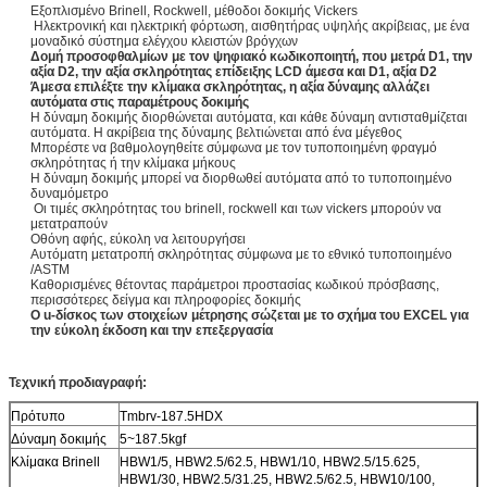
Εξοπλισμένο Brinell, Rockwell, μέθοδοι δοκιμής Vickers
Ηλεκτρονική και ηλεκτρική φόρτωση, αισθητήρας υψηλής ακρίβειας, με ένα
μοναδικό σύστημα ελέγχου κλειστών βρόγχων
Δομή προσοφθαλμίων με τον ψηφιακό κωδικοποιητή, που μετρά D1, την
αξία D2, την αξία σκληρότητας επίδειξης LCD άμεσα και D1, αξία D2
Άμεσα επιλέξτε την κλίμακα σκληρότητας, η αξία δύναμης αλλάζει
αυτόματα στις παραμέτρους δοκιμής
Η δύναμη δοκιμής διορθώνεται αυτόματα, και κάθε δύναμη αντισταθμίζεται
αυτόματα. Η ακρίβεια της δύναμης βελτιώνεται από ένα μέγεθος
Μπορέστε να βαθμολογηθείτε σύμφωνα με τον τυποποιημένη φραγμό
σκληρότητας ή την κλίμακα μήκους
Η δύναμη δοκιμής μπορεί να διορθωθεί αυτόματα από το τυποποιημένο
δυναμόμετρο
Οι τιμές σκληρότητας του brinell, rockwell και των vickers μπορούν να
μετατραπούν
Οθόνη αφής, εύκολη να λειτουργήσει
Αυτόματη μετατροπή σκληρότητας σύμφωνα με το εθνικό τυποποιημένο
/ASTM
Καθορισμένες θέτοντας παράμετροι προστασίας κωδικού πρόσβασης,
περισσότερες δείγμα και πληροφορίες δοκιμής
Ο u-δίσκος των στοιχείων μέτρησης σώζεται με το σχήμα του EXCEL για
την εύκολη έκδοση και την επεξεργασία
Τεχνική προδιαγραφή:
Πρότυπο
Tmbrv-187.5HDX
Δύναμη δοκιμής
5~187.5kgf
Κλίμακα Brinell
HBW1/5, HBW2.5/62.5, HBW1/10, HBW2.5/15.625,
HBW1/30, HBW2.5/31.25, HBW2.5/62.5, HBW10/100,