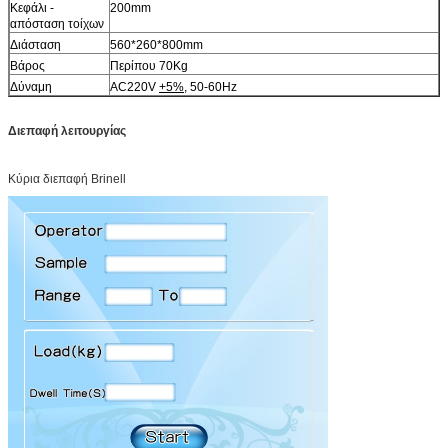
Κεφάλι -
200mm
απόσταση τοίχων
Διάσταση
560*260*800mm
Βάρος
Περίπου 70Kg
Δύναμη
AC220V
+5%
, 50-60Hz
Διεπαφή λειτουργίας
Κύρια διεπαφή Brinell