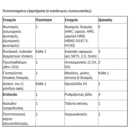
Τυποποιημένα εξαρτήματα (ο κατάλογος συσκευασίας):
Στοιχείο
Ποσότητα
Στοιχείο
Qunatity
Φωτισμός
1
Φραγμός δοκιμής
5
(εσωτερικός
(HRC υψηλό, HRC
φωτισμός,
χαμηλό HRB,
εξωτερικός
HBW2.5/187.5,
φωτισμός)
HV30)
Rockwell, indenter
Κάθε 1
Indenter σφαιρών
3
διαμαντιών Vickers
(φ1.5875, 2,5, 5mm)
Προσοφθάλμιο
1
Αντικειμενικός (2.5X,
2
(dhv-15X)
5X)
Γλιστρώντας
1
Μεγάλος, μέσος,
Κάθε 1
πίνακας δοκιμής
σύνολα β-δοκιμής
Δίσκος του U,
Κάθε 1
Θρυαλλίδα 2A
2
μάνδρα αφής
Επίπεδο
1
Ρυθμίζοντας βίδα
4
Καλώδιο
1
Τσάντα σκόνης
1
τροφοδοσίας
Πιστοποιητικό,
1
Χειρωνακτικός
1
κάρτα
εξουσιοδότησης