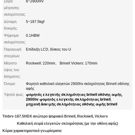
Σειρά
8~2900HV
μέτρησης
σκληρότητας:
Δύναμη
5~187.5kgf
δοκιμής:
Ψήφισμα
0.1HBW
σκληρότητας:
Παραγωγή
Επίδειξη LCD, δίσκος του U
στοιχείων:
Μέγιστο
Rockwell: 220mm、 Brinell Vickers: 170mm
ύψος του
δείγματος:
Όνομα:
Φορητό καθολικό ελεγκτών 2900hv σκληρότητας Brinell οθόνης
αφής
φορητός ελεγκτής σκληρότητας brinell οθόνης αφής
Υψηλό φως:
,
2900hv φορητός ελεγκτής σκληρότητας brinell
,
μηχανή δοκιμής σκληρότητας οθόνης αφής brinell
Tmbrv-187.5HDX ανώτερο ψηφιακό Brinell, Rockwell, Vickers
Καθολική σειρά ελεγκτών σκληρότητας (με την οθόνη αφής)
Κύρια χαρακτηριστικά γνωρίσματα: