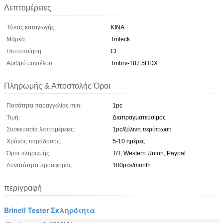
Λεπτομέρειες
Τόπος καταγωγής:
ΚΙΝΑ
Μάρκα:
Tmteck
Πιστοποίηση:
CE
Αριθμό μοντέλου:
Tmbrv-187.5HDX
Πληρωμής & Αποστολής Όροι
Ποσότητα παραγγελίας min:
1pc
Τιμή:
Διαπραγματεύσιμος
Συσκευασία λεπτομέρειες:
1pc/ξύλινη περίπτωση
Χρόνος παράδοσης:
5-10 ημέρες
Όροι πληρωμής:
T/T, Western Union, Paypal
Δυνατότητα προσφοράς:
100pcs/month
περιγραφή
Brinell Tester Σκληρότητα