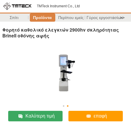
TMTeck Instrument Co., Ltd
Σπίτι
Προϊόντα
Περίπου εμείς
Γύρος εργοστασίων
>>
Φορητό καθολικό ελεγκτών 2900hv σκληρότητας
Brinell οθόνης αφής
Καλύτερη τιμή
επαφή