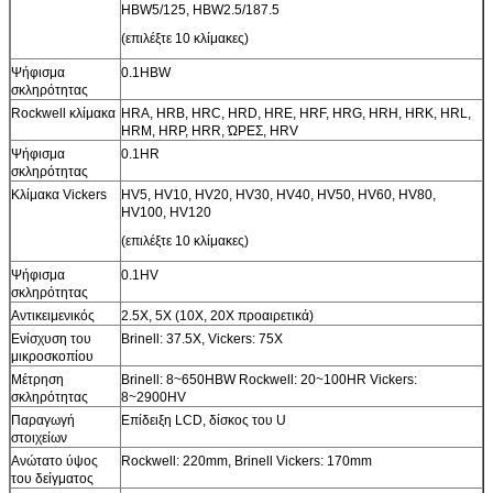
HBW5/125, HBW2.5/187.5
(επιλέξτε 10 κλίμακες)
Ψήφισμα
0.1HBW
σκληρότητας
Rockwell κλίμακα
HRA, HRB, HRC, HRD, HRE, HRF, HRG, HRH, HRK, HRL,
HRM, HRP, HRR, ΏΡΕΣ, HRV
Ψήφισμα
0.1HR
σκληρότητας
Κλίμακα Vickers
HV5, HV10, HV20, HV30, HV40, HV50, HV60, HV80,
HV100, HV120
(επιλέξτε 10 κλίμακες)
Ψήφισμα
0.1HV
σκληρότητας
Αντικειμενικός
2.5X, 5X (10X, 20X προαιρετικά)
Ενίσχυση του
Brinell: 37.5X, Vickers: 75X
μικροσκοπίου
Μέτρηση
Brinell: 8~650HBW Rockwell: 20~100HR Vickers:
σκληρότητας
8~2900HV
Παραγωγή
Επίδειξη LCD, δίσκος του U
στοιχείων
Ανώτατο ύψος
Rockwell: 220mm, Brinell Vickers: 170mm
του δείγματος