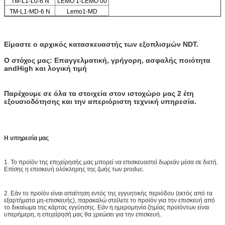
TM-L1-L0-6 Ν
LEMO 1-LEMO 00
TM-L1-MD-6 Ν
Lemo1-MD
Είμαστε ο αρχικός κατασκευαστής των εξοπλισμών NDT.
Ο στόχος μας: Επαγγελματική, γρήγορη, ασφαλής ποιότητα
andHigh και λογική τιμή
Παρέχουμε σε όλα τα στοιχεία στον ιστοχώρο μας 2 έτη
εξουσιοδότησης και την απεριόριστη τεχνική υπηρεσία.
Η υπηρεσία μας
1. Το προϊόν της επιχείρησής μας μπορεί να επισκευαστεί δωρεάν μέσα σε διετή.
Επίσης η επισκευή ολόκληρης της ζωής των produc.
2. Εάν το προϊόν είναι απαίτηση εντός της εγγυητικής περιόδου (εκτός από τα
εξαρτήματα μη-επισκευής), παρακαλώ στείλετε το προϊόν για την επισκευή από
το δικαίωμα της κάρτας εγγύησης. Εάν η ημερομηνία ζημίας προϊόντων είναι
υπερήμερη, η επιχείρησή μας θα χρεώσει για την επισκευή.