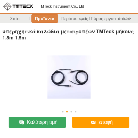
TMTeck Instrument Co., Ltd
Σπίτι
Προϊόντα
Περίπου εμείς
Γύρος εργοστασίων
>>
υπερηχητικά καλώδια μετατροπέων TMTeck μήκους
1.8m 1.5m
Καλύτερη τιμή
επαφή