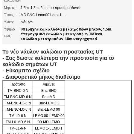
καλωδίων:
Μήκος:
1.5m, 1.8m, 2m, που προσαρμόζονται
Τύπος:
MD BNC Lemo00 Lemo1…
Υλικό:
Νάυλον
υπερηχητικά καλώδια μετατροπέων μήκους 1.5m
Υψηλό
,
Υπερηχητικά καλώδια μετατροπέων TMTeck
,
φως:
καλώδια μετατροπέων 1.8m υπερηχητικά
Το νέο νάυλον καλώδιο προστασίας UT
- Σας δώστε καλύτερα την προστασία για το
καλώδιο σημάτων UT
- Εύκαμπτο σχέδιο
- Διαφορετικό μήκος διαθέσιμο
Πρότυπο
Λιμένες
TM-BNC-6 Ν
Bnc-BNC
TM-BNC-MD-6 Ν
Bnc-MD
TM-BNC-L1-6 Ν
Bnc-LEMO 1
TM-BNC-L0-6 Ν
Bnc-LEMO 00
TM-L0-6 Ν
LEMO 00-LEMO 00
TM-L0-MD-6 Ν
00-MD LEMO
TM-L1-6 Ν
LEMO 1-LEMO 1