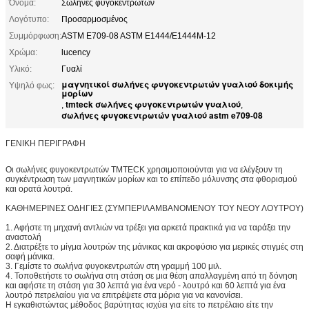
Όνομα:
Σωλήνες φυγοκεντρωτών
Λογότυπο:
Προσαρμοσμένος
Συμμόρφωση:
ASTM E709-08 ASTM E1444/E1444M-12
Χρώμα:
lucency
Υλικό:
Γυαλί
μαγνητικοί σωλήνες φυγοκεντρωτών γυαλιού δοκιμής
Υψηλό φως:
μορίων
tmteck σωλήνες φυγοκεντρωτών γυαλιού
,
,
σωλήνες φυγοκεντρωτών γυαλιού astm e709-08
ΓΕΝΙΚΗ ΠΕΡΙΓΡΑΦΗ
Οι σωλήνες φυγοκεντρωτών TMTECK χρησιμοποιούνται για να ελέγξουν τη
συγκέντρωση των μαγνητικών μορίων και το επίπεδο μόλυνσης στα φθορισμού
και ορατά λουτρά.
ΚΑΘΗΜΕΡΙΝΕΣ ΟΔΗΓΙΕΣ (ΣΥΜΠΕΡΙΛΑΜΒΑΝΟΜΕΝΟΥ ΤΟΥ ΝΕΟΥ ΛΟΥΤΡΟΥ)
1. Αφήστε τη μηχανή αντλιών να τρέξει για αρκετά πρακτικά για να ταράξει την
αναστολή
2. Διατρέξτε το μίγμα λουτρών της μάνικας και ακροφύσιο για μερικές στιγμές στη
σαφή μάνικα.
3. Γεμίστε το σωλήνα φυγοκεντρωτών στη γραμμή 100 μιλ.
4. Τοποθετήστε το σωλήνα στη στάση σε μια θέση απαλλαγμένη από τη δόνηση
και αφήστε τη στάση για 30 λεπτά για ένα νερό - λουτρό και 60 λεπτά για ένα
λουτρό πετρελαίου για να επιτρέψετε στα μόρια για να κανονίσει.
Η εγκαθιστώντας μέθοδος βαρύτητας ισχύει για είτε το πετρέλαιο είτε την