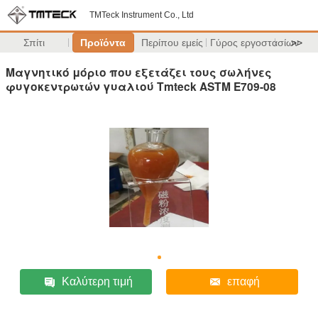
TMTeck Instrument Co., Ltd
Σπίτι
Προϊόντα
Περίπου εμείς
Γύρος εργοστασίων
>>
Μαγνητικό μόριο που εξετάζει τους σωλήνες
φυγοκεντρωτών γυαλιού Tmteck ASTM E709-08
Καλύτερη τιμή
επαφή