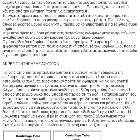
αναστολή νερού. Σε περίοδο ζέστης το νερό - το λουτρό πρέπει να ελεγχθεί
συχνότερα όπως είναι πιό πτητικό από πετρέλαιο. Επομένως, όπως το νερό
χάνεται από την εξάτμιση, πρέπει να αντικατασταθεί.
Τα εγκατεστημένα μόρια (που μετριούνται στο μιλ.) στο κατώτατο σημείο του
σωλήνα δείχνουν το ποσό μαγνητικών μορίων σε εκκρεμότητα. Ένα UV φως,
όπως το φορητό μαύρο φως MPXL, πρέπει να χρησιμοποιηθεί για τα φθορισμού
μόρια.
Μην περιλάβετε τα μόρια ρύπου στις αναγνώσεις σωλήνων φυγοκεντρωτών σας.
Εγκαθιστούν συνήθως στην κορυφή των μαγνητικών μορίων.
Ο ρύπος δεν θα φθορίσει κάτω από ένα μαύρο φως. Στα ορατά μόρια, η
εμφάνιση του ρύπου είναι πολύ διαφορετική από αυτό των μορίων. Ο ρύπος θα
είναι πιό χονδροειδής και ανώμαλος στη μορφή. Δείτε τις απεικονίσεις στη σελίδα
3 για συστημένος τον τόμο.
ΑΚΡΕΣ ΣΥΝΤΗΡΗΣΗΣ ΛΟΥΤΡΩΝ
Για να διατηρήσει το κατάλληλο λουτρό η αναστολή κατά τη διάρκεια της
επιθεώρησης απαιτεί ότι ταράσσεται πριν από και ενώ το λουτρό είναι σε
λειτουργία. Ο σωλήνας ταραχοποιών πρέπει να αφαιρεθεί και να καθαριστεί
λεπτομερώς μηνιαία ή συχνότερα, εάν είναι απαραίτητο. Επίσης, περιοχή
ελέγχου όπου η οθόνη φρεατίων συνδέει με τη δεξαμενή, καθαρή και αφαιρεί
οποιοδήποτε ξένο υλικό που μπορεί να περιορίσει τη ροή. Η σταθερή χρήση του
λουτρού απαιτεί έναν καθημερινό έλεγχο για την εξάτμιση του ελαίου ή του
νερού, απώλεια μορίων που οφείλονται να φέρουν μακριά και μόλυνσης. Τελικά
το λουτρό θα γίνει έτσι μολυσμένο από το ρύπο, την ίνα, το πετρέλαιο ή άλλο
ξένο υλικό ότι ο αποδοτικός σχηματισμός των ενδείξεων θα γίνει αδύνατος. Η
μόλυνση μπορεί να ελεγχθεί με τη σημείωση του ποσού ξένου υλικού που
κανονίζει με τα μόρια στο σωλήνα φυγοκεντρωτών. Καλύπτοντας τον εξοπλισμό,
όταν όχι σε λειτουργία, θα μειώσει τη μόλυνση και την εξάτμιση.