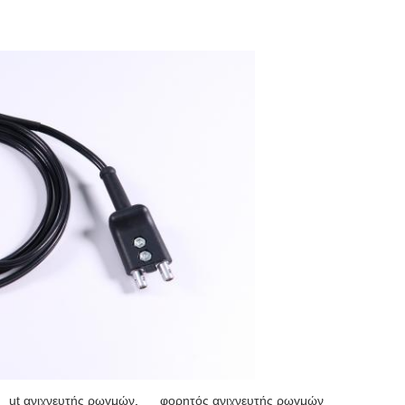
ut ανιχνευτής ρωγμών
,
φορητός ανιχνευτής ρωγμών