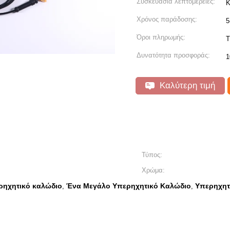
Συσκευασία λεπτομέρειες:
Κ
Χρόνος παράδοσης:
5
Όροι πληρωμής:
Τ
Δυνατότητα προσφοράς:
1
Καλύτερη τιμή
Τύπος:
Χρώμα:
ρηχητικό καλώδιο
Ένα Μεγάλο Υπερηχητικό Καλώδιο
Υπερηχητ
,
,