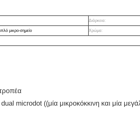
Διάρκεια:
πλό μικρο-σημείο
Χρώμα:
ατροπέα
ual microdot ((μία μικροκόκκινη και μία μεγά