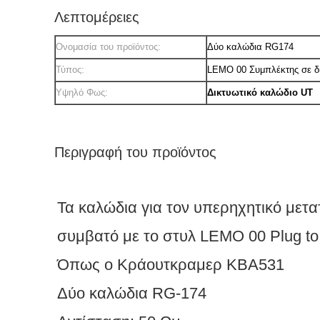
Λεπτομέρειες
Ονομασία του προϊόντος:
Δύο καλώδια RG174
Τύπος:
LEMO 00 Συμπλέκτης σε δι
Υψηλό Φως:
Δικτυωτικό καλώδιο UT
Περιγραφή του προϊόντος
Τα καλώδια για τον υπερηχητικό μετ
συμβατό με το στυλ LEMO 00 Plug to d
Όπως ο Κράουτκραμερ KBA531
Δύο καλώδια RG-174