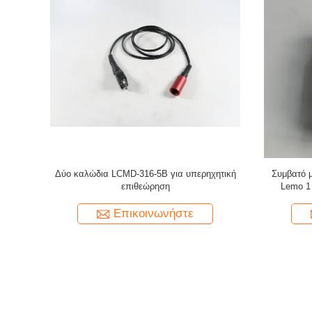
00 σε ένα
Το νέο καλώδιο προστασίας από νάιλον UT /
Συμβατό 
t KBA-531
καλώδιο υπερηχογράφησης / καλώδιο
Lemo 00 
σύνδεσης (Μια BNC προς μικροσημείο)
Επικοινωνήστε