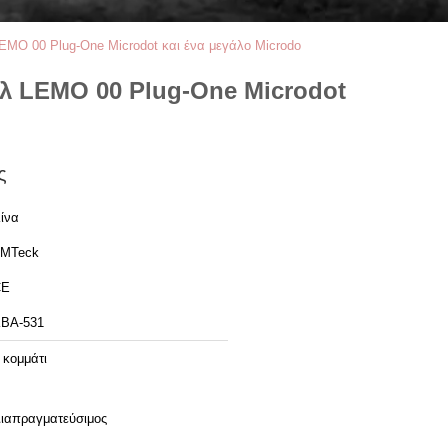
MO 00 Plug-One Microdot και ένα μεγάλο Microdo
λ LEMO 00 Plug-One Microdot
ς
ίνα
MTeck
CE
BA-531
 κομμάτι
ιαπραγματεύσιμος