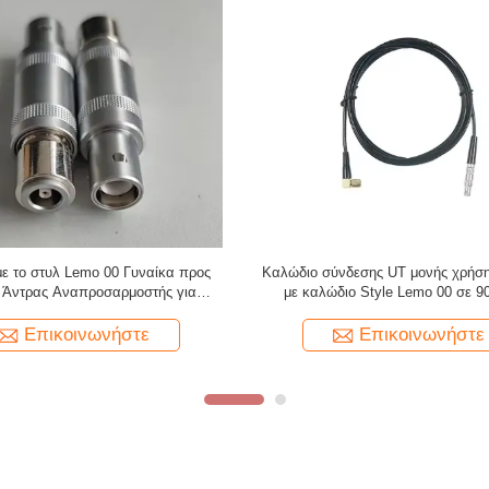
με στυλ Lemo 01 έως 90 μοιρών
Καλώδιο Υπερήχων Πάχους TMT
καλώδιο υπερήχων για ανιχνευτή
KBA532, Διπλό βύσμα Lemo 00 
ελαττωμάτων UT
Microdot, 6 Πόδια
Επικοινωνήστε
Επικοινωνήστε