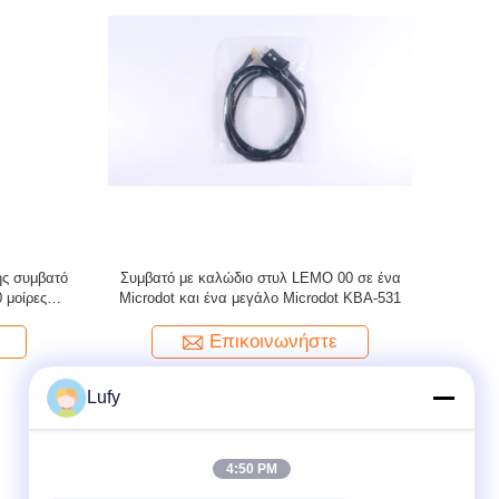
eck Made
Ισοδύναμο καλώδιο αισθητήρα DA312,
Δύο καλώδ
σε Διπλό
Υπερηχητικό καλώδιο (Συμβατό με βύσμα
τύπου Lemo 00 σε ένα μεγάλο Microdot και
ένα μικρό Microdot)
Επικοινωνήστε
Lufy
4:50 PM