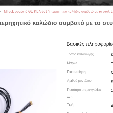
>
TMTeck συμβατό GE KBA-531 Υπερηχητικό καλώδιο συμβατό με το στυλ LE
ερηχητικό καλώδιο συμβατό με το στυ
Βασικές πληροφορίε
Τόπος καταγωγής:
Κ
Μάρκα:
T
Πιστοποίηση:
Αριθμό μοντέλου:
K
Ποσότητα παραγγελίας
1
min:
Τιμή:
Δ