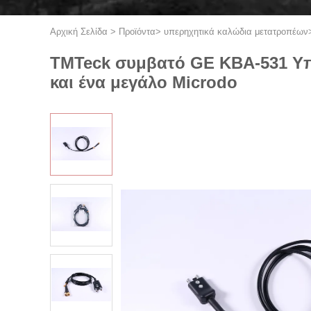
Αρχική Σελίδα
>
Προϊόντα
>
υπερηχητικά καλώδια μετατροπέων
TMTeck συμβατό GE KBA-531 Υπ
και ένα μεγάλο Microdo