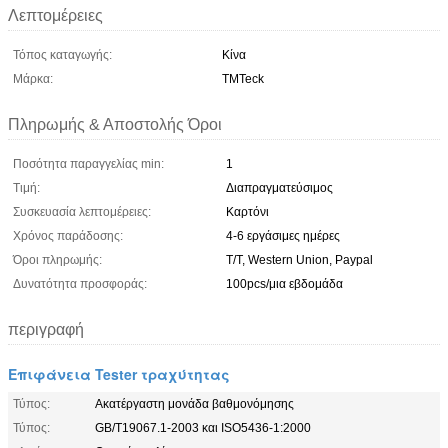
Λεπτομέρειες
Τόπος καταγωγής:
Κίνα
Μάρκα:
TMTeck
Πληρωμής & Αποστολής Όροι
Ποσότητα παραγγελίας min:
1
Τιμή:
Διαπραγματεύσιμος
Συσκευασία λεπτομέρειες:
Καρτόνι
Χρόνος παράδοσης:
4-6 εργάσιμες ημέρες
Όροι πληρωμής:
Τ/Τ, Western Union, Paypal
Δυνατότητα προσφοράς:
100pcs/μια εβδομάδα
περιγραφή
Επιφάνεια Tester τραχύτητας
Τύπος:
Ακατέργαστη μονάδα βαθμονόμησης
Τύπος:
GB/T19067.1-2003 και ISO5436-1:2000