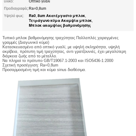
υλικό:
Οπτικό γυαλί
Προδιαγραφές:
Ra=0,8um
Ra0
8um Ακατέργαστο μπλοκ
Υψηλό φως:
,
,
Τετράγωνο κύμα Ακαμψία μπλοκ
,
Μπλοκ ακαμψίας βαθμονόμησης
Τυπικό μπλοκ βαθμονόμησης τραχύτητας Πολλαπλές χαραγμένες
γραμμές (Διαγωνικό κύμα)
Κατασκευασμένο από οπτικό γυαλί, με υψηλή σκληρότητα, υψηλή
ακρίβεια, πρότυπη τιμή τραχύτητας, αντι γρατζουνιές, έχει μεγαλύτερη
διάρκεια ζωής από το μέταλλο.
Να πληροί το πρότυπο GB/T19067.1-2003 και ISO5436-1:2000
Σχετική προσέγγιση: Ra=0,8um
Προσαρμοσμένη τιμή και κύμα sinus διαθέσιμα.