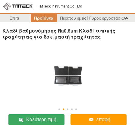
TMTeck Instrument Co., Ltd
Σπίτι
Προϊόντα
Περίπου εμείς
Γύρος εργοστασίων
>>
Κλαδί βαθμονόμησης Ra0.8um Κλαδί τυπικής
τραχύτητας για δοκιμαστή τραχύτητας
Καλύτερη τιμή
επαφή