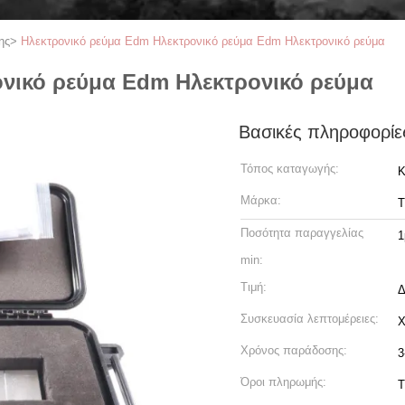
ης
>
Ηλεκτρονικό ρεύμα Edm Ηλεκτρονικό ρεύμα Edm Ηλεκτρονικό ρεύμα
νικό ρεύμα Edm Ηλεκτρονικό ρεύμα
Βασικές πληροφορίε
Τόπος καταγωγής:
Κ
Μάρκα:
T
Ποσότητα παραγγελίας
1
min:
Τιμή:
Δ
Συσκευασία λεπτομέρειες:
Χ
Χρόνος παράδοσης:
3
Όροι πληρωμής:
T