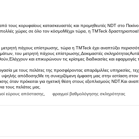
 από τους κορυφαίους κατασκευαστές και προμηθευτές NDT στο Πεκίνο τ
ολλές χώρες σε όλο τον κόσμοΜέχρι τώρα, η TMTeck δραστηριοποιείτ
.
ν μετρητή πάχους επίστρωσης, τώρα η TMTeck έχει αναπτύξει περισσότ
ωμάτων, του μετρητή πάχους επίστρωσης,Δοκιμαστές σκληρότηταςΑυτά
ν,Ελέγχουν και επικυρώνουν τις κρίσιμες διαδικασίες και εφαρμογές 
ασία με τους πελάτες της προσφέροντας απαράμιλλες υπηρεσίες, τεχν
υψηλής απόδοσηςΜε τη συνεχιζόμενη έμφαση μας στην εστίαση στον π
λάσης όταν πρόκειται για ηγετική θέση στους εξοπλισμούς NDT.Και αν
α τους πελάτες μας.
μοί εύρους απόστασης
,
φραγμοί βαθμολόγησης σκληρότητας