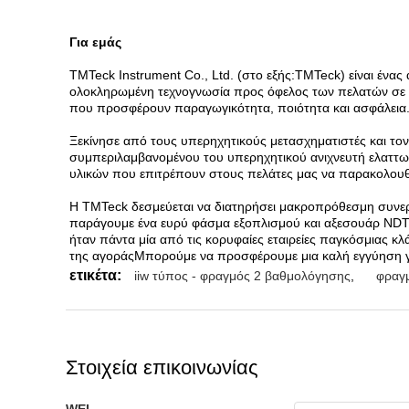
Για εμάς
TMTeck Instrument Co., Ltd. (στο εξής:TMTeck) είναι ένας
ολοκληρωμένη τεχνογνωσία προς όφελος των πελατών σε π
που προσφέρουν παραγωγικότητα, ποιότητα και ασφάλεια
Ξεκίνησε από τους υπερηχητικούς μετασχηματιστές και το
συμπεριλαμβανομένου του υπερηχητικού ανιχνευτή ελαττ
υλικών που επιτρέπουν στους πελάτες μας να παρακολουθού
Η TMTeck δεσμεύεται να διατηρήσει μακροπρόθεσμη συνεργ
παράγουμε ένα ευρύ φάσμα εξοπλισμού και αξεσουάρ NDT 
ήταν πάντα μία από τις κορυφαίες εταιρείες παγκόσμιας κ
της αγοράςΜπορούμε να προσφέρουμε μια καλή εγγύηση γι
ετικέτα:
iiw τύπος - φραγμός 2 βαθμολόγησης
,
φραγ
Στοιχεία επικοινωνίας