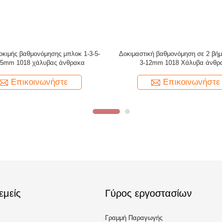
γηση φραγμών ανοξείδωτου V1
ASME Μη-σωλήνων Cal Block T=
ISO2400-2012 304
ASME Τύπος 1018 Ατσάλινα Κλ
Μπλοκ Για UT Shear Wave (1 ίντσ
Επικοινωνήστε
Επικοινωνήστε
εμείς
Γύρος εργοστασίων
Γραμμή Παραγωγής