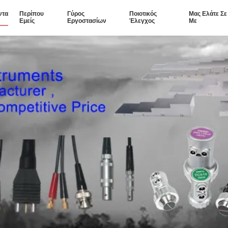
ντα
Περίπου
Γύρος
Ποιοτικός
Μας Ελάτε Σ
Εμείς
Εργοστασίων
Έλεγχος
Με