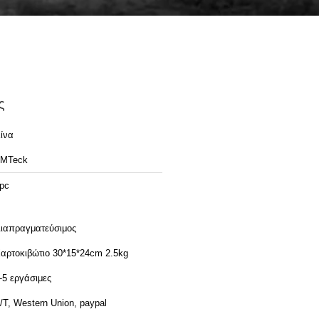
ς
ίνα
MTeck
pc
ιαπραγματεύσιμος
αρτοκιβώτιο 30*15*24cm 2.5kg
-5 εργάσιμες
/T, Western Union, paypal