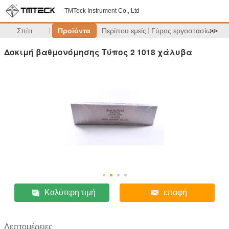
TMTeck Instrument Co., Ltd
Σπίτι
Προϊόντα
Περίπου εμείς
Γύρος εργοστασίων
>>
Δοκιμή βαθμονόμησης Τύπος 2 1018 χάλυβα
Καλύτερη τιμή
επαφή
Λεπτομέρειες