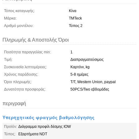
Τόπος καταγωγής:
Κίνα
Μάρκα:
TMTeck
Αριθμό μοντέλου:
Τύπος 2
Πληρωμής & Αποστολής Όροι
Ποσότητα παραγγελίας min:
1
Τιμή:
Διαπραγματεύσιμος
Συσκευασία λεπτομέρειες:
Καρτόνι, kg
Χρόνος παράδοσης:
5-8 ημέρες
Όροι πληρωμής:
T/T, Western Union, paypal
Δυνατότητα προσφοράς:
50PCS/Two εβδομάδες
περιγραφή
Υπερηχητικός φραγμός βαθμολόγησης
Προϊόν:
Διάγραμμα προφίλ δέσμης IOW
Τύπος:
Εξαρτήματα NDT