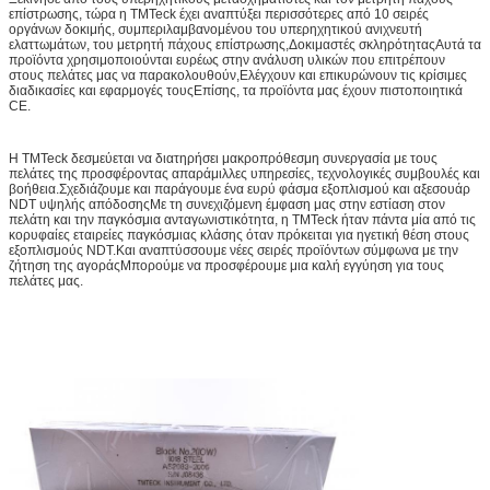
επίστρωσης, τώρα η TMTeck έχει αναπτύξει περισσότερες από 10 σειρές
οργάνων δοκιμής, συμπεριλαμβανομένου του υπερηχητικού ανιχνευτή
ελαττωμάτων, του μετρητή πάχους επίστρωσης,Δοκιμαστές σκληρότηταςΑυτά τα
προϊόντα χρησιμοποιούνται ευρέως στην ανάλυση υλικών που επιτρέπουν
στους πελάτες μας να παρακολουθούν,Ελέγχουν και επικυρώνουν τις κρίσιμες
διαδικασίες και εφαρμογές τουςΕπίσης, τα προϊόντα μας έχουν πιστοποιητικά
CE.
Η TMTeck δεσμεύεται να διατηρήσει μακροπρόθεσμη συνεργασία με τους
πελάτες της προσφέροντας απαράμιλλες υπηρεσίες, τεχνολογικές συμβουλές και
βοήθεια.Σχεδιάζουμε και παράγουμε ένα ευρύ φάσμα εξοπλισμού και αξεσουάρ
NDT υψηλής απόδοσηςΜε τη συνεχιζόμενη έμφαση μας στην εστίαση στον
πελάτη και την παγκόσμια ανταγωνιστικότητα, η TMTeck ήταν πάντα μία από τις
κορυφαίες εταιρείες παγκόσμιας κλάσης όταν πρόκειται για ηγετική θέση στους
εξοπλισμούς NDT.Και αναπτύσσουμε νέες σειρές προϊόντων σύμφωνα με την
ζήτηση της αγοράςΜπορούμε να προσφέρουμε μια καλή εγγύηση για τους
πελάτες μας.