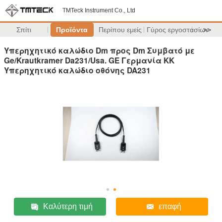
TMTeck Instrument Co., Ltd
Σπίτι
Προϊόντα
Περίπου εμείς
Γύρος εργοστασίων
>>
Υπερηχητικό καλώδιο Dm προς Dm Συμβατό με
Ge/Krautkramer Da231/Usa. GE Γερμανία KK
Υπερηχητικό καλώδιο οθόνης DA231
Καλύτερη τιμή
επαφή