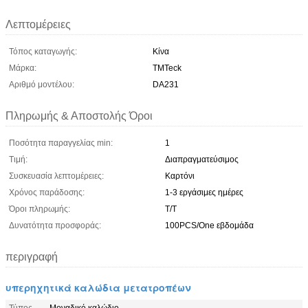
Λεπτομέρειες
Τόπος καταγωγής:
Κίνα
Μάρκα:
TMTeck
Αριθμό μοντέλου:
DA231
Πληρωμής & Αποστολής Όροι
Ποσότητα παραγγελίας min:
1
Τιμή:
Διαπραγματεύσιμος
Συσκευασία λεπτομέρειες:
Καρτόνι
Χρόνος παράδοσης:
1-3 εργάσιμες ημέρες
Όροι πληρωμής:
Τ/Τ
Δυνατότητα προσφοράς:
100PCS/One εβδομάδα
περιγραφή
υπερηχητικά καλώδια μετατροπέων
Τύπος
Μοναδικό καλώδιο