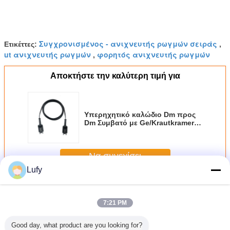
Συγχρονισμένος - ανιχνευτής ρωγμών σειράς
Ετικέττες:
,
ut ανιχνευτής ρωγμών
φορητός ανιχνευτής ρωγμών
,
Αποκτήστε την καλύτερη τιμή για
Υπερηχητικό καλώδιο Dm προς
Dm Συμβατό με Ge/Krautkramer
Da231/Usa. GE Γερμανία KK
Υπερηχητικό καλώδιο οθόνης
DA231
Να συνεχίσει
Lufy
υπερηχητικά καλώδια μετατροπέων
Περισσότεροι
7:21 PM
Good day, what product are you looking for?