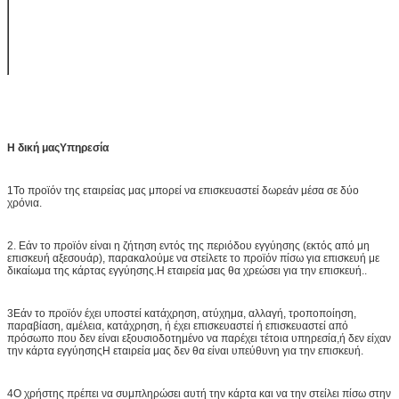
MG-5
50-0-50
+/-10%
60 χιλιοστών
DIA.
Η δική μας
Υπηρεσία
1Το προϊόν της εταιρείας μας μπορεί να επισκευαστεί δωρεάν μέσα σε δύο
χρόνια.
2. Εάν το προϊόν είναι η ζήτηση εντός της περιόδου εγγύησης (εκτός από μη
επισκευή αξεσουάρ), παρακαλούμε να στείλετε το προϊόν πίσω για επισκευή με
δικαίωμα της κάρτας εγγύησης.Η εταιρεία μας θα χρεώσει για την επισκευή..
3Εάν το προϊόν έχει υποστεί κατάχρηση, ατύχημα, αλλαγή, τροποποίηση,
παραβίαση, αμέλεια, κατάχρηση, ή έχει επισκευαστεί ή επισκευαστεί από
πρόσωπο που δεν είναι εξουσιοδοτημένο να παρέχει τέτοια υπηρεσία,ή δεν είχαν
την κάρτα εγγύησηςΗ εταιρεία μας δεν θα είναι υπεύθυνη για την επισκευή.
4Ο χρήστης πρέπει να συμπληρώσει αυτή την κάρτα και να την στείλει πίσω στην