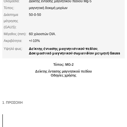
Ονομασία:
Δείκτης έντασης μαγνητικού πεδίου Mg-5
Τύπος:
μαγνητική δοκιμή μορίων
Διάστημα
50-0-50
μέτρησης
(GAUS):
Μέγεθος (mm):
60 χιλιοστών DIA.
Ακριβότητα:
+/-10%
Δείκτης έντασης μαγνητιστικού πεδίου
Υψηλό φως:
,
Δοκιμαστικό μαγνητικού σωματιδίου μετρητή Gauss
Τύπος: MG-2
Δείκτης έντασης μαγνητικού πεδίου
Οδηγίες χρήσης
1. ΠΡΟΣΟΧΗ
Τύπος
Διάστημα
ΑΝΑΛΗΘΕΙΑ
Μέγεθος (mm)
μέτρησης