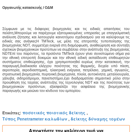
Οργανωτής κατασκευής
/
ΟΔΜ
Σύμφωνα με τις διάφορες βιομηχανίες και τις ειδικές απαιτήσεις του
πελάτη,Μπορούμε να παρέχουμε εξατομικευμένες υπηρεσίες με επαγγελματική
ανάλυση ζήτησης και λειτουργία καινοτόμου σχεδιασμού για να καλύψουμε τις
ειδικές σας ανάγκεςΗ TMTeck, ως μέλη της επιτροπής τυποποίησης της
βιομηχανίας NDT, συμμετέχει ενεργά στη διαμόρφωση, αναθεώρηση και σύνταξη
σχετικών βιομηχανικών προτύπων.να συμβάλλει στην ανάπτυξη της βιομηχανίας
NDTΕπί του παρόντος, τα προϊόντα TMTeck έχουν γίνει συνιστώμενο σήμα για
την εθνική επιτροπή δοκιμών και την εθνική ειδική εκπαίδευση επιθεωρητών
συστήματος επιθεώρησης, έχει χρησιμοποιηθεί ευρέως στην κατασκευή, την
παραγωγή,διαδικασία ελέγχου ποιότητας της θερμικής, δοχεία υπό πίεση,
αεροπορία, αεροδιαστημική, ηλεκτρική ενέργεια, πετρέλαιο, χημική, αγωγούς,
στρατιωτική βιομηχανία, πυρηνική βιομηχανία, πλοία, αυτοκίνητα, μεταλλουργία,
χάλυβα, σιδηρόδρομοι, πανεπιστήμιο,έχει διαδραματίσει σημαντικό ρόλο στην
προώθηση της ταχείας ανάπτυξης της τεχνολογίας NDT και της ποιότητας των
βιομηχανικών προϊόντων, εξασφαλίζει την ασφάλεια της βιομηχανικής
παραγωγής και μειώνει τον κίνδυνο του εμπορίου.
ποσοτικός ποιοτικός δείκτης
Ετικέττες:
,
Τύπος Penetrameter καλωδίων
δείκτης δύναμης τομέων
,
Αποκτήστε την καλύτερη τιμή για