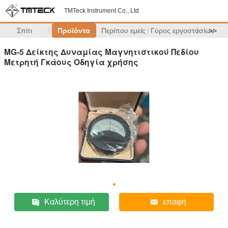
TMTeck Instrument Co., Ltd
Σπίτι
Προϊόντα
Περίπου εμείς
Γύρος εργοστασίων
>>
MG-5 Δείκτης Δυναμίας Μαγνητιστικού Πεδίου
Μετρητή Γκάους Οδηγία χρήσης
Καλύτερη τιμή
επαφή