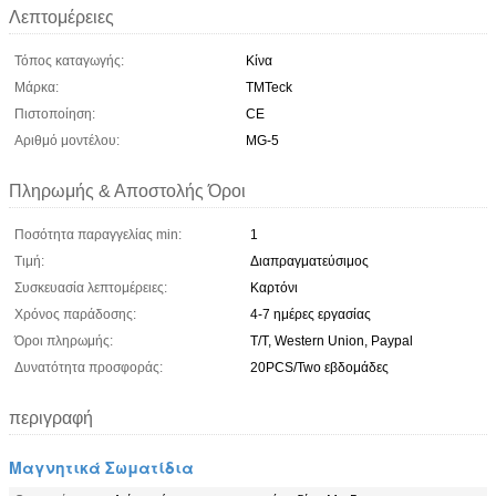
Λεπτομέρειες
Τόπος καταγωγής:
Κίνα
Μάρκα:
TMTeck
Πιστοποίηση:
CE
Αριθμό μοντέλου:
MG-5
Πληρωμής & Αποστολής Όροι
Ποσότητα παραγγελίας min:
1
Τιμή:
Διαπραγματεύσιμος
Συσκευασία λεπτομέρειες:
Καρτόνι
Χρόνος παράδοσης:
4-7 ημέρες εργασίας
Όροι πληρωμής:
Τ/Τ, Western Union, Paypal
Δυνατότητα προσφοράς:
20PCS/Two εβδομάδες
περιγραφή
Μαγνητικά Σωματίδια