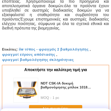
εποπτείας. Χρησιμοποιούμε τα πιο προηγμένα και
αποτελεσματικά όργανα δοκιμών.όλα τα προϊόντα έχουν
υποβληθεί σε αυστηρές διαδικασίες δοκιμών για να
εξασφαλιστεί η σταθερότητα και συμβατότητα του
προϊόντοςΈχουμε επιστημονικές και αυστηρές διαδικασίες
ελέγχου ποιότητας, σύμφωνα με όλα τα σχετικά εθνικά και
διεθνή πρότυπα της βιομηχανίας.
iiw τύπος - φραγμός 2 βαθμολόγησης
Ετικέττες:
,
φραγμοί εύρους απόστασης
,
φραγμοί βαθμολόγησης σκληρότητας
Αποκτήστε την καλύτερη τιμή για
NDT CSK-IA δοκιμή
βαθμονόμησης μπλοκ 1018
χάλυβα, ανοξείδωτο χάλυβα,
αλαμίνιο με το πιστοποιητικό
MOQ：
1 pc
μας
Να συνεχίσει