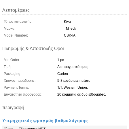
Λεπτομέρειες
Τόπος καταγωγής:
Κίνα
Μάρκα:
TMTeck
Model Number:
CSK-IA
Πληρωμής & Αποστολής Όροι
Min Order:
1 pc
Τιμή:
Διαπραγματεύσιμος
Packaging:
Carton
Χρόνος παράδοσης:
5-8 εργάσιμες ημέρες
Payment Terms:
T/T, Western Union,
Δυνατότητα προσφοράς:
20 κομμάτια σε δύο εβδομάδες.
περιγραφή
Υπερηχητικός φραγμός βαθμολόγησης
Τύπος::
Εξαρτήματα NDT