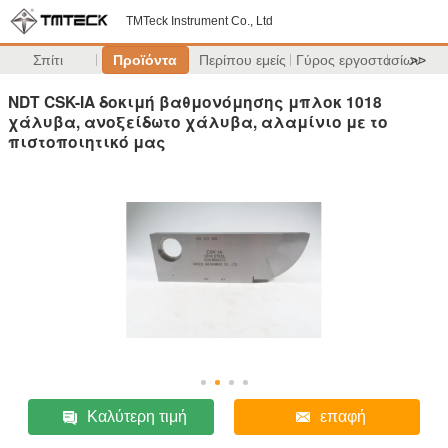
TMTeck Instrument Co., Ltd
Σπίτι
Προϊόντα
Περίπου εμείς
Γύρος εργοστασίων
>>
NDT CSK-IA δοκιμή βαθμονόμησης μπλοκ 1018
χάλυβα, ανοξείδωτο χάλυβα, αλαμίνιο με το
πιστοποιητικό μας
Καλύτερη τιμή
επαφή