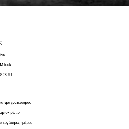
ς
ίνα
MTeck
S28 R1
ιαπραγματεύσιμος
αρτοκιβώτιο
5 εργάσιμες ημέρες