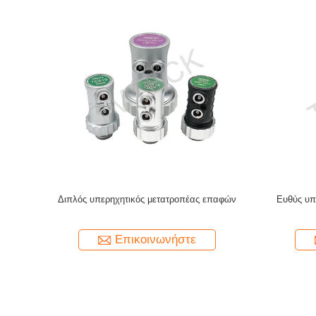
 Transducer
Φάσιμη ανίχνευση συστοιχίας 4L16-1.0X16-
Η γραμ
 Υψηλή
M24-F2.5-D3 κατασκευασμένη από TMTeck
κατα
Olympus'
Επικοινωνήστε