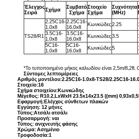
Έλεγχος
Συμβατό
Στοιχείο
Συχνότητα
Σχήμα
Σειρά
Σχήμα
Σχήμα
(MHz)
2.25C16-
2.25C16-
Κωνκώδες
2.25
1.0x8
16.0x8
3.5C16-
3.5C16-
TS28/R1
Κωνκώδες
3.5
1.0x8
16.0x8
5C16-
5C16-
Κωνκώδες
5
1.0x8
16.0x8
*Το τυποποιημένο μήκος καλωδίου είναι 2,5m/8,2ft.
Σύντομες λεπτομέρειες
Αριθμός μοντέλου:2.25C16-1.0x8-
Τ
S28
/
2.25C16-1
6
.
Στοιχείο:16
Σχήμα στοιχείου:Κωνκώδης
Μέγεθος: R10.2,LxWxH 23.5x14x23.5 ((mm) 0,93x0,55
Εφαρμογή:Ελέγχος σύνθετων πλακών
Εγγύηση: 12 μήνες
Τύπος:Ατσάλι ατσάλι
Προσαρμογή: ναι
Τύπος: ανιχνευτής φάσης
Χρώμα: Ασημένιο
Τροφοδοσία:1