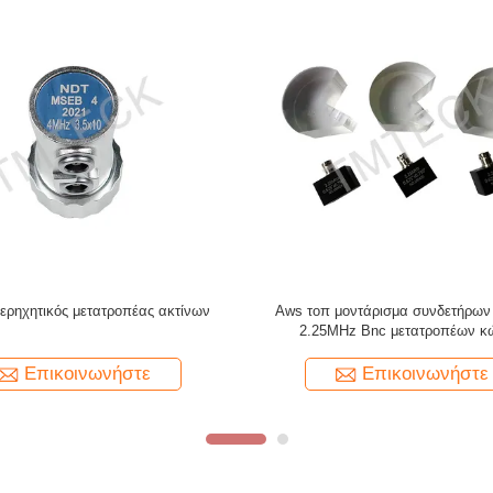
μή ανίχνευσης συστοιχίας που
PT-08 Μετατροπέας ανίχνευση
σκευάστηκε από τον Tmteck
υπερηχητικό μετρητή πάχους (5
Επικοινωνήστε
Επικοινωνήστε