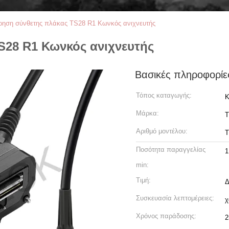
ρηση σύνθετης πλάκας TS28 R1 Κωνκός ανιχνευτής
S28 R1 Κωνκός ανιχνευτής
Βασικές πληροφορίε
Τόπος καταγωγής:
Κ
Μάρκα:
T
Αριθμό μοντέλου:
T
Ποσότητα παραγγελίας
1
min:
Τιμή:
Δ
Συσκευασία λεπτομέρειες:
χ
Χρόνος παράδοσης:
2