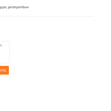
εγχος μετατροπέων
σης