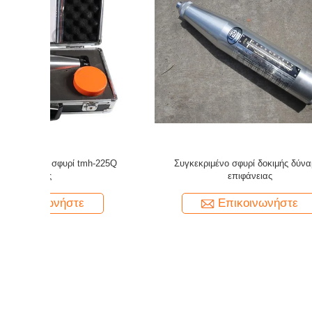
νορα Rebar
Ψηφιακός συγκεκριμένος λιμένας 176*220
Εποπτική 
rs-710
επικοινωνίας Usb οθόνης χρώματος σφυριών
ελέγχου σ
LCD δοκιμής NDT
Επικοινωνήστε