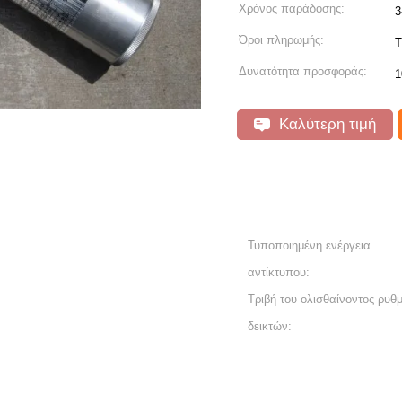
Χρόνος παράδοσης:
3
Όροι πληρωμής:
T
Δυνατότητα προσφοράς:
1
Καλύτερη τιμή
Τυποποιημένη ενέργεια
αντίκτυπου:
Τριβή του ολισθαίνοντος ρυθμ
δεικτών: