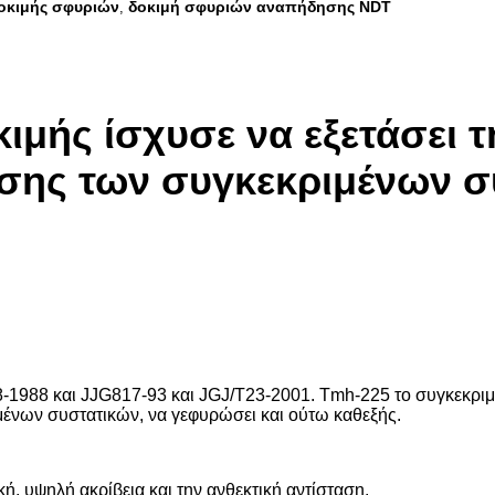
οκιμής σφυριών
δοκιμή σφυριών αναπήδησης NDT
,
ιμής ίσχυσε να εξετάσει 
σης των συγκεκριμένων σ
1988 και JJG817-93 και JGJ/T23-2001. Tmh-225 το συγκεκριμέν
ένων συστατικών, να γεφυρώσει και ούτω καθεξής.
κή, υψηλή ακρίβεια και την ανθεκτική αντίσταση.