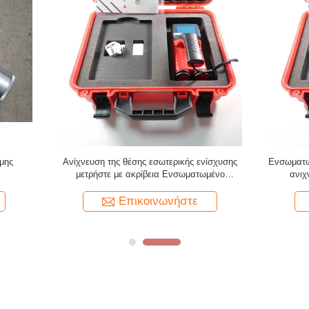
μηχανή δοκιμής σφυριών δοκιμής
Συγκεκριμένη γέφυρα δομών ψηλο
υγκεκριμένη/σφυριών αναπήδησης
δύναμης δοκιμής σφυριών δο
αναπήδησης
Επικοινωνήστε
Επικοινωνήστε