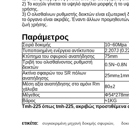
2) Το κοχύλι γίνεται το υψηλό αργίλιο μορφής ή το υ
χρήσης.
3) Ο ολισθαίνων ρυθμιστής δεικτών είναι εξωτερική 
το όργανο είναι ακριβές. Έναντι άλλων προμηθευτών 
ζωή χρήσης.
Παράμετρος
Σειρά δοκιμής
10~60Mpa
Τυποποιημένη ενέργεια αντίκτυπου
2.207J (0.2
Κτύπημα του σφυριού αναπήδησης
75mm
Τριβή του ολισθαίνοντος ρυθμιστή
0.5N~0.8N
δεικτών
Ακτίνα σφαιρών του SR πόλων
25mm±1m
αναπήδησης
Μέση αξία αναπήδησης στο αμόνι Rm
80±2
χάλυβα
Μέγεθος
Φ54*278m
Βάρος
≈1KG
Tmh-225 όπως tmh-225, ακριβώς προστιθέμενα αν
ετικέτα:
συγκεκριμένη μηχανή δοκιμής σφυριών
,
δοκ