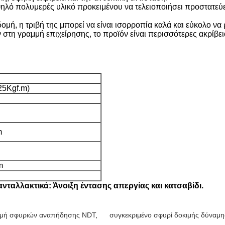
ψηλό πολυμερές υλικό προκειμένου να τελειοποιήσει προστατεύει
δομή, η τριβή της μπορεί να είναι ισορροπία καλά και εύκολο να
στη γραμμή επιχείρησης, το προϊόν είναι περισσότερες ακρίβεια
25Kgf.m)
m
m
ταλλακτικά: Άνοιξη έντασης απεργίας και κατσαβίδι.
ιμή σφυριών αναπήδησης NDT
,
συγκεκριμένο σφυρί δοκιμής δύναμη