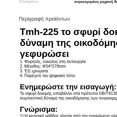
Επισημαίνω:
συγκεκριμένη μηχανή δ
Περιγραφή προϊόντων
Tmh-225 το σφυρί δοκ
δύναμη της οικοδόμη
γεφυρώσει
1. Φορητός, εύκολος στη λειτουργία
2. Μέγεθος: Φ54*278mm
3. Έξι χρώματα
4. Παρέχετε τον ψηφιακό τύπο
Ενημερώστε την εισαγωγή:
Το σφυρί δοκιμής υποβάλλει στα πρότυπα GB/T9138-
συμπιεστική δύναμη της οικοδόμησης των συγκεκριμ
Γνώρισμα:
1) Η κεντρική ράβδος γίνεται από την εισαγόμενη υλι