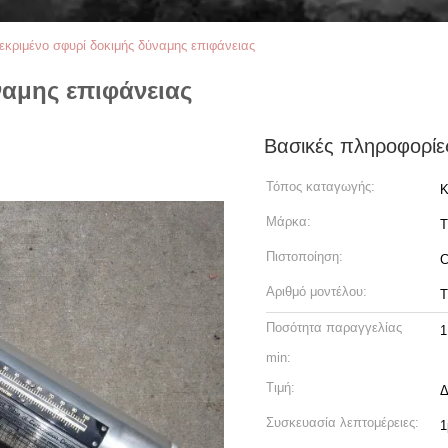
εκριμένο σφυρί δοκιμής δύναμης επιφάνειας
ναμης επιφάνειας
Βασικές πληροφορίε
Τόπος καταγωγής:
Κ
Μάρκα:
T
Πιστοποίηση:
Αριθμό μοντέλου:
T
Ποσότητα παραγγελίας
1
min:
Τιμή:
Δ
Συσκευασία λεπτομέρειες:
1