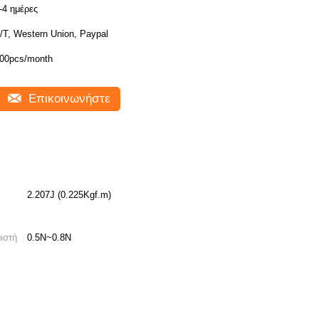
-4 ημέρες
/T, Western Union, Paypal
00pcs/month
Επικοινωνήστε
2.207J (0.225Kgf.m)
ιστή
0.5N~0.8N