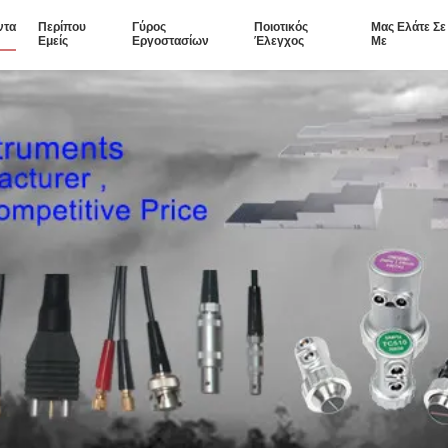
ντα
Περίπου
Γύρος
Ποιοτικός
Μας Ελάτε Σ
Εμείς
Εργοστασίων
Έλεγχος
Με