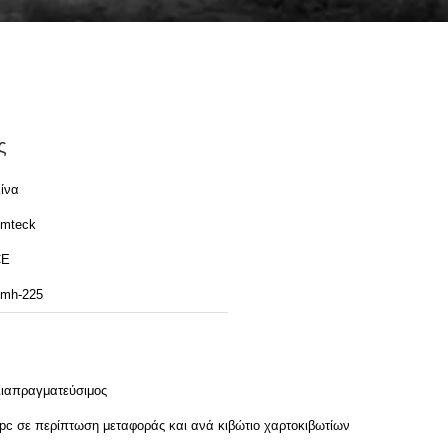
ς
ίνα
mteck
CE
mh-225
ιαπραγματεύσιμος
pc σε περίπτωση μεταφοράς και ανά κιβώτιο χαρτοκιβωτίων