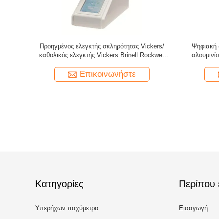
ς απλή
Προηγμένος ελεγκτής σκληρότητας Vickers/
Ψηφιακή 
οποιημένη
καθολικός ελεγκτής Vickers Brinell Rockwell
αλουμινί
σκληρότητας
Επικοινωνήστε
Κατηγορίες
Περίπου 
Υπερήχων παχύμετρο
Εισαγωγή