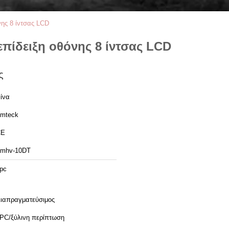
νης 8 ίντσας LCD
πίδειξη οθόνης 8 ίντσας LCD
ς
ίνα
mteck
CE
mhv-10DT
pc
ιαπραγματεύσιμος
PC/ξύλινη περίπτωση