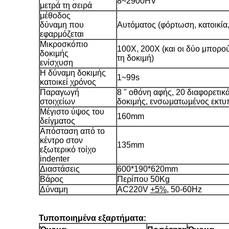
8~2900HV
μετρά τη σειρά
μέθοδος
δύναμη που
Αυτόματος (φόρτωση, κατοικία
εφαρμόζεται
Μικροσκόπιο
100X, 200X (και οι δύο μπορο
δοκιμής
τη δοκιμή)
ενίσχυση
Η δύναμη δοκιμής
1~99s
κατοικεί χρόνος
Παραγωγή
8 " οθόνη αφής, 20 διαφορετικ
στοιχείων
δοκιμής, ενσωματωμένος εκτυπ
Μέγιστο ύψος του
160mm
δείγματος
Απόσταση από το
κέντρο στον
135mm
εξωτερικό τοίχο
indenter
Διαστάσεις
600*190*620mm
Βάρος
Περίπου 50Kg
Δύναμη
AC220V
+5%
, 50-60Hz
Τυποποιημένα εξαρτήματα: