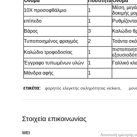
Όνομα
Ποσότητα
Όνομα
Μέση, μεγά
10X προσοφθάλμιο
1
δοκιμής μο
επίπεδο
1
Ρυθμίζοντα
Βάρος
3
Καλώδιο θ
Τυποποιημένος φραγμός
2
Τσάντα σκ
πιστοποιητ
Καλώδιο τροφοδοσίας
1
εξουσιοδότ
Έγγραφο τυπωμένων υλών
1
Γαλλικό κλε
Μάνδρα αφής
1
ετικέτα:
φορητός ελεγκτής σκληρότητας vickers
,
μον
Στοιχεία επικοινωνίας
WEI