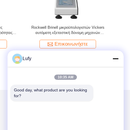
ας
Rockwell Brinell μικροϋπολογιστών Vickers
Αυτόματος δ
ρότητας
αυτόματη εξεταστική δύναμη μηχανών
ηλεκτρι
σκληρότητας εξεταστική
κάμ
Επικοινωνήστε
Lufy
10:35 AM
Good day, what product are you looking 
for?
Στείλτε μας μήνυμα