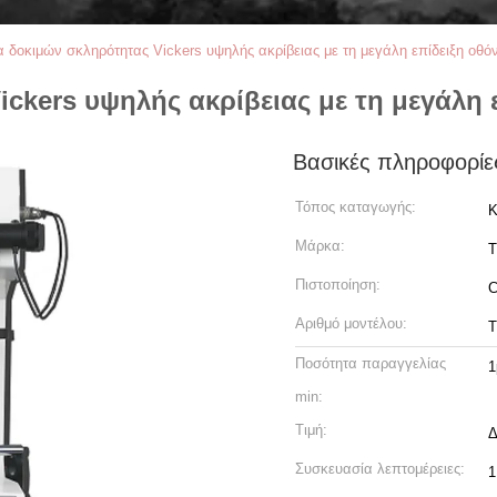
 δοκιμών σκληρότητας Vickers υψηλής ακρίβειας με τη μεγάλη επίδειξη οθό
kers υψηλής ακρίβειας με τη μεγάλη ε
Βασικές πληροφορίε
Τόπος καταγωγής:
Κ
Μάρκα:
T
Πιστοποίηση:
Αριθμό μοντέλου:
T
Ποσότητα παραγγελίας
1
min:
Τιμή:
Δ
Συσκευασία λεπτομέρειες:
1