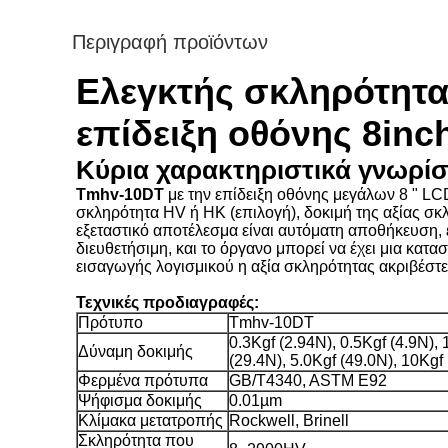
Περιγραφή προϊόντων
Ελεγκτής σκληρότητα
επίδειξη οθόνης 8inc
Κύρια χαρακτηριστικά γνωρί
Tmhv-10DT
με την επίδειξη οθόνης μεγάλων 8 " LC
σκληρότητα HV ή HK (επιλογή), δοκιμή της αξίας σκλ
εξεταστικό αποτέλεσμα είναι αυτόματη αποθήκευση, ε
διευθετήσιμη, και το όργανο μπορεί να έχει μια κατ
εισαγωγής λογισμικού η αξία σκληρότητας ακριβέστε
Τεχνικές προδιαγραφές:
Πρότυπο
Tmhv-10DT
0.3Kgf (2.94N), 0.5Kgf (4.9N), 
Δύναμη δοκιμής
(29.4N), 5.0Kgf (49.0N), 10Kgf
Φερμένα πρότυπα
GB/T4340, ASTM E92
Ψήφισμα δοκιμής
0.01µm
Κλίμακα μετατροπής
Rockwell, Brinell
Σκληρότητα που