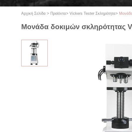
Αρχική Σελίδα
>
Προϊόντα
>
Vickers Tester Σκληρότητα
>
Μονάδα
Μονάδα δοκιμών σκληρότητας Vic