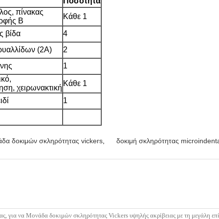
Ποσότητα
λος, πίνακας
Κάθε 1
ρφής Β
ς βίδα
4
ρυαλλίδων (2A)
2
όνης
1
ικό,
Κάθε 1
ηση, χειρωνακτική
ιδί
1
άδα δοκιμών σκληρότητας vickers
,
δοκιμή σκληρότητας microindenta