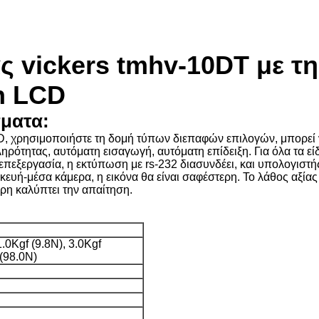
ς vickers tmhv-10DT με τ
h LCD
σματα:
D, χρησιμοποιήστε τη δομή τύπων διεπαφών επιλογών, μπορεί να
ηρότητας, αυτόματη εισαγωγή, αυτόματη επίδειξη. Για όλα τα εί
πεξεργασία, η εκτύπωση με rs-232 διασυνδέει, και υπολογιστής
ασκευή-μέσα κάμερα, η εικόνα θα είναι σαφέστερη. Το λάθος αξί
ρη καλύπτει την απαίτηση.
1.0Kgf (9.8N), 3.0Kgf
 (98.0N)