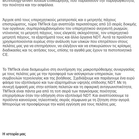
technology-driven λύσεων επιθεώρησης που παραδίδουν την παραγωγικότητα,
την ποιότητα και την ασφάλεια.
Άρχισε από τους υπερηχητικούς μετατροπείς και ο μετρητής πάχους
επιστρώματος, τώρα TMTeck έχει αναπτύξει περισσότερες από 10 σειρές δοκιμής
των οργάνων, συμπεριλαμβανομένου του υπερηχητικού ανιχνευτή ρωγμών,
ντύνοντας το μετρητή πάχους, τους ελεγκτές σκληρότητας, τον υπερηχητικό
μετρητή πάχους, τα εξαρτήματά τους και άλλα όργανα NDT. Αυτά τα προϊόντα
χρησιμοποιούνται ευρέως στην ανάλυση των υλικών που επιτρέπουν στους
πελάτες μας για να επιτηρήσουν, να ελέγξουν και να επικυρώσουν τις κρίσιμες
διαδικασίες και τις αιτήσεις τους, επίσης τα αγαθά μας έχουν τα πιστοποιητικά
CE.
Το TMTeck είναι δεσμευμένο στη συντήρηση της μακροπρόθεσμης συνεργασίας
με τους πελάτες μας με την προσφορά των ασύγκριτων υπηρεσιών, των
συμβουλών τεχνολογίας και της βοήθειας. Σχεδιάζουμε και παράγουμε ένα ευρύ
φάσμα του εξοπλισμού και των εξαρτημάτων υψηλής επίδοσης NDT. Με τη
συνεχή έμφασή μας στην εστίαση πελατών και τη σφαιρική ανταγωνιστικότητα,
TMTeck είναι πάντα μια από τη τοπ σειρά των παγκόσμιας ποιότητας
επιχειρήσεων όταν την οδήγηση στον εξοπλισμό NDT. Και αναπτύσσουμε τα
προϊόντα καινούριας τηλεοπτικής σειράς σύμφωνα με τη ζήτηση στην αγορά.
Μπορούμε να προσφέρουμε την καλή εγγύηση για τους πελάτες μας.
Η ιστορία μας