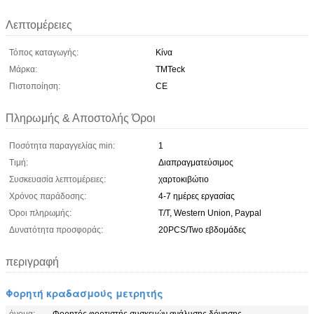
Λεπτομέρειες
Τόπος καταγωγής:
Κίνα
Μάρκα:
TMTeck
Πιστοποίηση:
CE
Πληρωμής & Αποστολής Όροι
Ποσότητα παραγγελίας min:
1
Τιμή:
Διαπραγματεύσιμος
Συσκευασία λεπτομέρειες:
χαρτοκιβώτιο
Χρόνος παράδοσης:
4-7 ημέρες εργασίας
Όροι πληρωμής:
T/T, Western Union, Paypal
Δυνατότητα προσφοράς:
20PCS/Two εβδομάδες
περιγραφή
Φορητή κραδασμούς μετρητής
όνομα:
Φορητός φορτιστής συσκευών ανάλυσης δόνησης