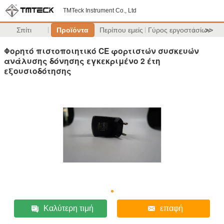
TMTeck Instrument Co., Ltd
Σπίτι
Προϊόντα
Περίπου εμείς
Γύρος εργοστασίων
>>
Φορητό πιστοποιητικό CE φορτιστών συσκευών
ανάλυσης δόνησης εγκεκριμένο 2 έτη
εξουσιοδότησης
Καλύτερη τιμή
επαφή