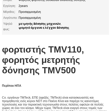
Εγγύηση:
2years
Μέγεθος:
Προσαρμοσμένη
Λογότυπο:
Προσαρμοσμένη
μετρητής δόνησης μηχανών
Υψηλό
,
φορητό όργανο ελέγχου δόνησης
φως:
φορτιστής TMV110,
φορητός μετρητής
δόνησης TMV500
Περίπου ΗΠΑ
Co. οργάνων TMTeck, ΕΠΕ (εφεξής: TMTeck) είναι κατασκευαστές και
προμηθευτές ενός κύριοι NDT στο Πεκίνο Κίνα και παρέχει τις καινοτόμες
τεχνολογίες και την περιεκτική τεχνογνωσία στους πελάτες οφελών σε πολλές
χώρες σε όλο τον κόσμο. Μέχρι τώρα, TMTeck είναι ενεργό στους τομείς των