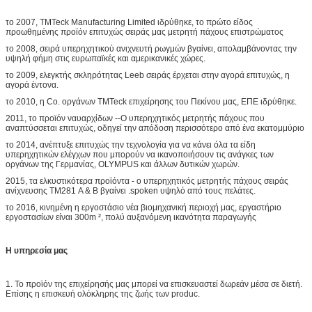
το 2007, TMTeck Manufacturing Limited ιδρύθηκε, το πρώτο είδος
προωθημένης προϊόν επιτυχώς σειράς μας μετρητή πάχους επιστρώματος
το 2008, σειρά υπερηχητικού ανιχνευτή ρωγμών βγαίνει, απολαμβάνοντας την
υψηλή φήμη στις ευρωπαϊκές και αμερικανικές χώρες.
το 2009, ελεγκτής σκληρότητας Leeb σειράς έρχεται στην αγορά επιτυχώς, η
αγορά έντονα.
το 2010, η Co. οργάνων TMTeck επιχείρησης του Πεκίνου μας, ΕΠΕ ιδρύθηκε.
2011, το προϊόν ναυαρχίδων --Ο υπερηχητικός μετρητής πάχους που
αναπτύσσεται επιτυχώς, οδηγεί την απόδοση περισσότερο από ένα εκατομμύριο
το 2014, ανέπτυξε επιτυχώς την τεχνολογία για να κάνει όλα τα είδη
υπερηχητικών ελέγχων που μπορούν να ικανοποιήσουν τις ανάγκες των
οργάνων της Γερμανίας, OLYMPUS και άλλων δυτικών χωρών.
2015, τα ελκυστικότερα προϊόντα - ο υπερηχητικός μετρητής πάχους σειράς
ανίχνευσης TM281 Α & Β βγαίνει .spoken υψηλό από τους πελάτες.
το 2016, κινημένη η εργοστάσιο νέα βιομηχανική περιοχή μας, εργαστήριο
εργοστασίων είναι 300m ², πολύ αυξανόμενη ικανότητα παραγωγής
Η υπηρεσία μας
1. Το προϊόν της επιχείρησής μας μπορεί να επισκευαστεί δωρεάν μέσα σε διετή.
Επίσης η επισκευή ολόκληρης της ζωής των produc.