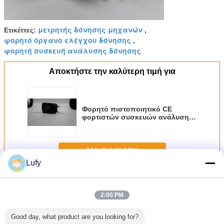
μετρητής δόνησης μηχανών
Ετικέττες:
,
φορητό όργανο ελέγχου δόνησης
,
φορητή συσκευή ανάλυσης δόνησης
Αποκτήστε την καλύτερη τιμή για
Φορητό πιστοποιητικό CE
φορτιστών συσκευών ανάλυσης
δόνησης εγκεκριμένο 2 έτη
εξουσιοδότησης
Να συνεχίσει
Lufy
Φορητή κραδασμούς μετρητής
Περισσότεροι
2:00 PM
Good day, what product are you looking for?